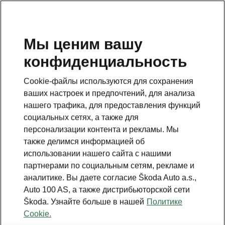
RU
Мы ценим вашу
конфиденциальность
ВЕРНУТЬСЯ К МОДЕЛЯМ
Cookie-файлы используются для сохранения
ваших настроек и предпочтений, для анализа
Citigo - Инструкции
нашего трафика, для предоставления функций
социальных сетях, а также для
персонализации контента и рекламы. Мы
Поиск по параметрам
также делимся информацией об
использовании нашего сайта с нашими
Период производства
партнерами по социальным сетям, рекламе и
2018/11
аналитике. Вы даете согласие Škoda Auto a.s.,
Auto 100 AS, а также дистрибьюторской сети
Škoda. Узнайте больше в нашей
Политике
Cookie.
Язык