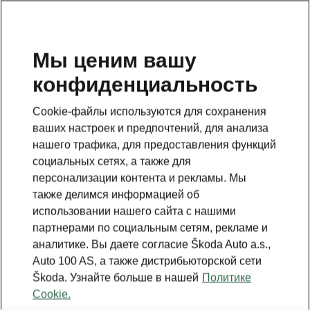
RU
Мы ценим вашу
конфиденциальность
ВЕРНУТЬСЯ К МОДЕЛЯМ
Cookie-файлы используются для сохранения
ваших настроек и предпочтений, для анализа
Enyaq - Инструкции
нашего трафика, для предоставления функций
социальных сетях, а также для
персонализации контента и рекламы. Мы
Поиск по параметрам
также делимся информацией об
использовании нашего сайта с нашими
Для отображения правильной версии
партнерами по социальным сетям, рекламе и
руководства по эксплуатации для
аналитике. Вы даете согласие Škoda Auto a.s.,
вашего автомобиля, мы рекомендуем
Auto 100 AS, а также дистрибьюторской сети
воспользоваться функцией поиска по
Škoda. Узнайте больше в нашей
Политике
VIN-коду.
Cookie.
Период производства