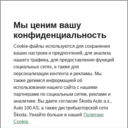
RU
Мы ценим вашу
конфиденциальность
ВЕРНУТЬСЯ К МОДЕЛЯМ
Cookie-файлы используются для сохранения
ваших настроек и предпочтений, для анализа
Epiq - Инструкции
нашего трафика, для предоставления функций
социальных сетях, а также для
персонализации контента и рекламы. Мы
Поиск по параметрам
также делимся информацией об
использовании нашего сайта с нашими
To display the correct version of owner's
партнерами по социальным сетям, рекламе и
manual for your vehicle, we recommend
аналитике. Вы даете согласие Škoda Auto a.s.,
to use search function via the VIN code.
Auto 100 AS, а также дистрибьюторской сети
Škoda. Узнайте больше в нашей
Политике
Период производства
Cookie.
2026/6