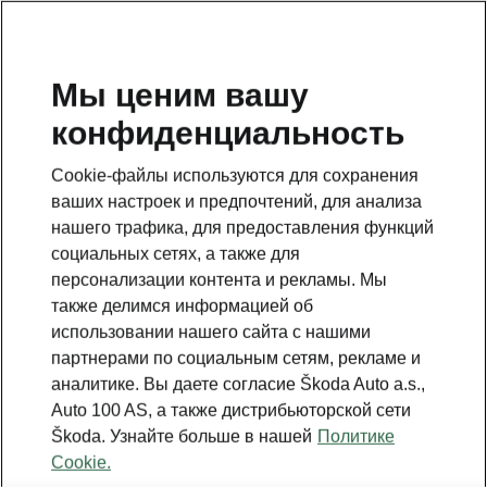
RU
Мы ценим вашу
конфиденциальность
ВЕРНУТЬСЯ К МОДЕЛЯМ
Cookie-файлы используются для сохранения
ваших настроек и предпочтений, для анализа
Fabia - Инструкции
нашего трафика, для предоставления функций
социальных сетях, а также для
персонализации контента и рекламы. Мы
Поиск по параметрам
также делимся информацией об
использовании нашего сайта с нашими
Период производства
партнерами по социальным сетям, рекламе и
2026/8
аналитике. Вы даете согласие Škoda Auto a.s.,
Auto 100 AS, а также дистрибьюторской сети
Škoda. Узнайте больше в нашей
Политике
Рынок
Cookie.
Прочее