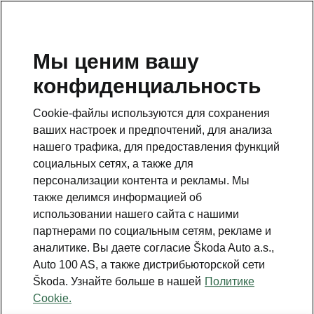
RU
Мы ценим вашу
конфиденциальность
ВЕРНУТЬСЯ К МОДЕЛЯМ
Cookie-файлы используются для сохранения
ваших настроек и предпочтений, для анализа
Felicia - Инструкции
нашего трафика, для предоставления функций
социальных сетях, а также для
персонализации контента и рекламы. Мы
Поиск по параметрам
также делимся информацией об
использовании нашего сайта с нашими
Период производства
партнерами по социальным сетям, рекламе и
2000/12
аналитике. Вы даете согласие Škoda Auto a.s.,
Auto 100 AS, а также дистрибьюторской сети
Škoda. Узнайте больше в нашей
Политике
Cookie.
Язык