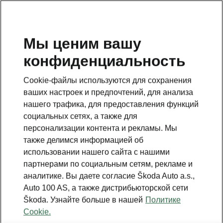
RU
Мы ценим вашу
конфиденциальность
ВЕРНУТЬСЯ К МОДЕЛЯМ
Cookie-файлы используются для сохранения
ваших настроек и предпочтений, для анализа
Kamiq - Инструкции
нашего трафика, для предоставления функций
социальных сетях, а также для
персонализации контента и рекламы. Мы
Поиск по параметрам
также делимся информацией об
использовании нашего сайта с нашими
Период производства
партнерами по социальным сетям, рекламе и
2026/8
аналитике. Вы даете согласие Škoda Auto a.s.,
Auto 100 AS, а также дистрибьюторской сети
Škoda. Узнайте больше в нашей
Политике
Рынок
Cookie.
Прочее