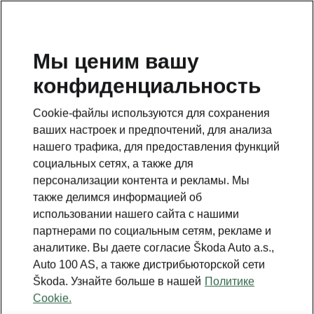
RU
Мы ценим вашу
конфиденциальность
ВЕРНУТЬСЯ К МОДЕЛЯМ
Cookie-файлы используются для сохранения
ваших настроек и предпочтений, для анализа
Kodiaq - Инструкции
нашего трафика, для предоставления функций
социальных сетях, а также для
персонализации контента и рекламы. Мы
Поиск по параметрам
также делимся информацией об
использовании нашего сайта с нашими
Период производства
партнерами по социальным сетям, рекламе и
2026/8
аналитике. Вы даете согласие Škoda Auto a.s.,
Auto 100 AS, а также дистрибьюторской сети
Škoda. Узнайте больше в нашей
Политике
Cookie.
Рынок