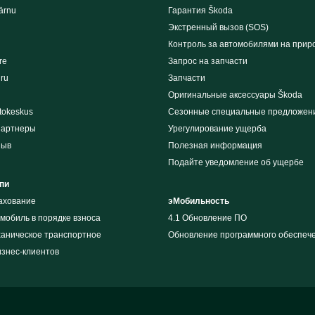
ärnu
Гарантия Škoda
Экстренный вызов (SOS)
Контроль за автомобилями на прир
re
Запрос на запчасти
iru
Запчасти
Оригинальные аксессуары Škoda
tokeskus
Сезонные специальные предложен
партнеры
Урегулирование ущерба
зыв
Полезная информация
Подайте уведомление об ущербе
пи
рахование
эМобильность
мобиль в порядке взноса
4.1 Обновление ПО
ханическое транспортное
Обновление программного обеспеч
изнес-клиентов