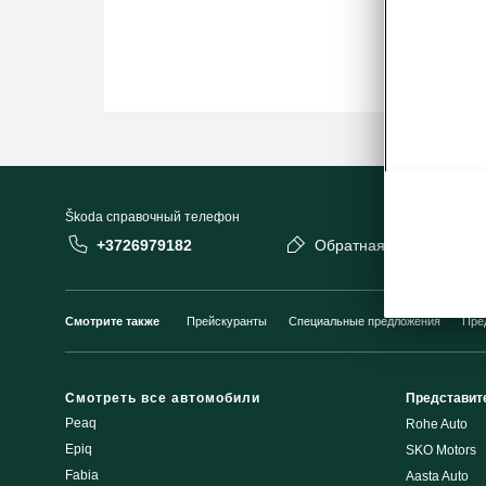
Škoda cправочный телефон
+3726979182
Обратная связь
Смотрите также
Прейскуранты
Специальные предложения
Пре
Смотреть все автомобили
Представит
Peaq
Rohe Auto
Epiq
SKO Motors
Fabia
Aasta Auto