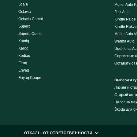
Scala
Moller Auto P
Octavia
Folk Auto
Octavia Combi
Kindle Paide
Superb
Kindle Rakve
Superb Combi
Moller Auto V
Kamiq
Warma Auto
Karoq
Uuemõisa Au
Kodiaq
Сервисные 
Elroq
Оставить от
Enyaq
Enyaq Coupe
Выбери и ку
Лизинг и cт
Cтарый авто
Налог на ме
Škoda для б
ОТКАЗЫ ОТ ОТВЕТСТВЕННОСТИ