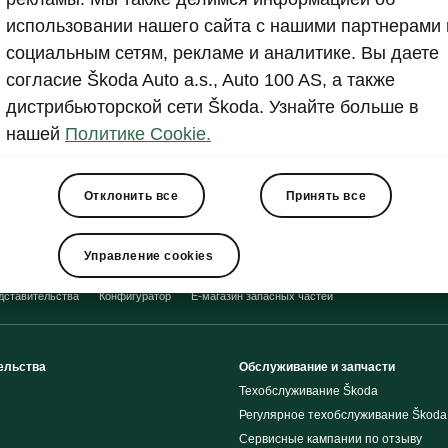
Показать
использовании нашего сайта с нашими партнерами 
социальным сетям, рекламе и аналитике. Вы даете
согласие Škoda Auto a.s., Auto 100 AS, а также
дистрибьюторской сети Škoda. Узнайте больше в
нашей
Политике Cookie.
Отклонить все
Принять все
Управление cookies
дставительства
Конфигуратор
E-магазин запасных частей
ельства
Обслуживание и запчасти
Техобслуживание Škoda
Регулярное техобслуживание Škoda
Сервисные кампании по отзыву