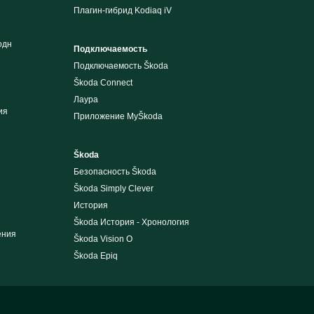
Плагин-гибрид Kodiaq iV
одн
Подключаемость
Подключаемость Škoda
Škoda Connect
Лаура
ия
Приложение MyŠkoda
Škoda
Безопасность Škoda
Škoda Simply Clever
История
Škoda История - Хронология
ения
Škoda Vision O
Škoda Epiq