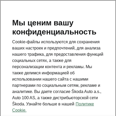
RU
Мы ценим вашу
конфиденциальность
ВЕРНУТЬСЯ К МОДЕЛЯМ
Cookie-файлы используются для сохранения
ваших настроек и предпочтений, для анализа
Octavia Tour II - Инструкции
нашего трафика, для предоставления функций
социальных сетях, а также для
персонализации контента и рекламы. Мы
Поиск по параметрам
также делимся информацией об
использовании нашего сайта с нашими
Период производства
партнерами по социальным сетям, рекламе и
2011/5
аналитике. Вы даете согласие Škoda Auto a.s.,
Auto 100 AS, а также дистрибьюторской сети
Škoda. Узнайте больше в нашей
Политике
Cookie.
Язык