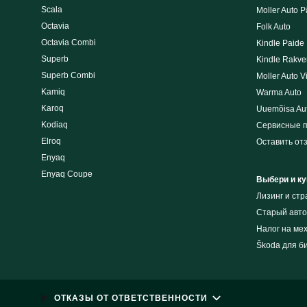
Scala
Moller Auto P
Octavia
Folk Auto
Octavia Combi
Kindle Paide
Superb
Kindle Rakve
Superb Combi
Moller Auto V
Kamiq
Warma Auto
Karoq
Uuemõisa Au
Kodiaq
Сервисные 
Elroq
Оставить от
Enyaq
Enyaq Coupe
Выбери и ку
Лизинг и cт
Cтарый авто
Налог на ме
Škoda для б
ОТКАЗЫ ОТ ОТВЕТСТВЕННОСТИ