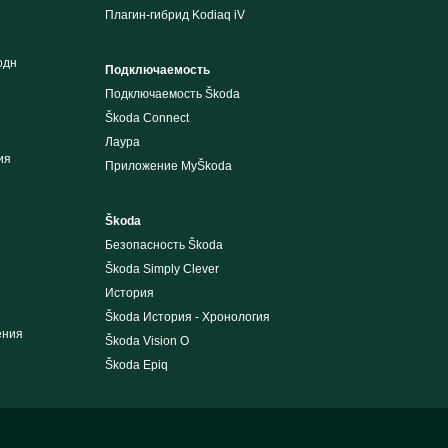
Плагин-гибрид Kodiaq iV
одн
Подключаемость
Подключаемость Škoda
Škoda Connect
Лаура
ия
Приложение MyŠkoda
Škoda
Безопасность Škoda
Škoda Simply Clever
История
Škoda История - Хронология
ения
Škoda Vision O
Škoda Epiq