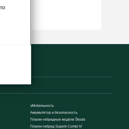
по
эМобильность
Аккумулятор и безопасность
Плагин-гибридные модели Škoda
Плагин-гибрид Superb Combi iV