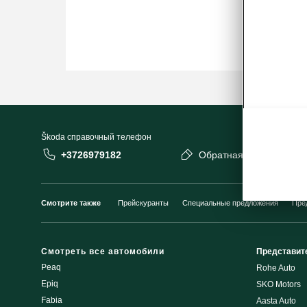
Škoda cправочный телефон
+3726979182
Обратная связь
Смотрите также
Прейскуранты
Специальные предложения
Пре
Смотреть все автомобили
Представит
Peaq
Rohe Auto
Epiq
SKO Motors
Fabia
Aasta Auto