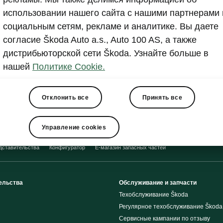
Показать
использовании нашего сайта с нашими партнерами 
социальным сетям, рекламе и аналитике. Вы даете
согласие Škoda Auto a.s., Auto 100 AS, а также
дистрибьюторской сети Škoda. Узнайте больше в
нашей
Политике Cookie.
Отклонить все
Принять все
Управление cookies
дставительства
Конфигуратор
E-магазин запасных частей
ельства
Обслуживание и запчасти
Техобслуживание Škoda
Регулярное техобслуживание Škoda
Сервисные кампании по отзыву