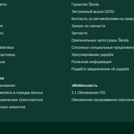
ärnu
Гарантия Škoda
Экстренный вызов (SOS)
Контроль за автомобилями на прир
re
Запрос на запчасти
iru
Запчасти
Оригинальные аксессуары Škoda
tokeskus
Сезонные специальные предложен
партнеры
Урегулирование ущерба
зыв
Полезная информация
Подайте уведомление об ущербе
пи
рахование
эМобильность
мобиль в порядке взноса
4.1 Обновление ПО
ханическое транспортное
Обновление программного обеспеч
изнес-клиентов