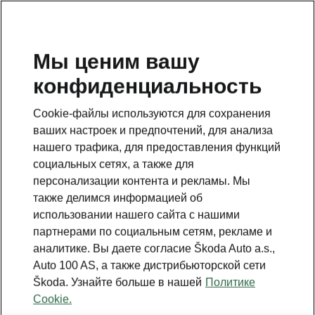
RU
Мы ценим вашу
конфиденциальность
ВЕРНУТЬСЯ К МОДЕЛЯМ
Cookie-файлы используются для сохранения
ваших настроек и предпочтений, для анализа
Scala - Инструкции
нашего трафика, для предоставления функций
социальных сетях, а также для
персонализации контента и рекламы. Мы
Поиск по параметрам
также делимся информацией об
использовании нашего сайта с нашими
Период производства
партнерами по социальным сетям, рекламе и
2026/3
аналитике. Вы даете согласие Škoda Auto a.s.,
Auto 100 AS, а также дистрибьюторской сети
Škoda. Узнайте больше в нашей
Политике
Рынок
Cookie.
Прочее