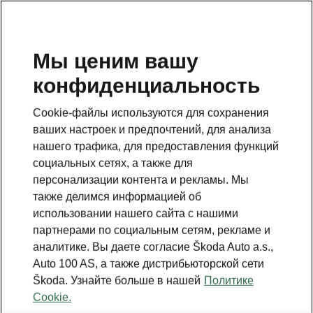
RU
Мы ценим вашу
конфиденциальность
ВЕРНУТЬСЯ К МОДЕЛЯМ
Cookie-файлы используются для сохранения
ваших настроек и предпочтений, для анализа
Superb III - Инструкции
нашего трафика, для предоставления функций
социальных сетях, а также для
персонализации контента и рекламы. Мы
Поиск по параметрам
также делимся информацией об
использовании нашего сайта с нашими
Период производства
партнерами по социальным сетям, рекламе и
2023/6
аналитике. Вы даете согласие Škoda Auto a.s.,
Auto 100 AS, а также дистрибьюторской сети
Škoda. Узнайте больше в нашей
Политике
Cookie.
Рынок