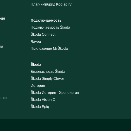
Плагин-гибрид Kodiaq iV
одн
Подключаемость
Подключаемость Škoda
Škoda Connect
Лаура
ия
Приложение MyŠkoda
Škoda
Безопасность Škoda
Škoda Simply Clever
История
Škoda История - Хронология
ения
Škoda Vision O
Škoda Epiq