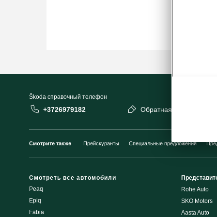
Škoda cправочный телефон
+3726979182
Обратная связь
Смотрите также
Прейскуранты
Специальные предложения
Пре
Смотреть все автомобили
Представит
Peaq
Rohe Auto
Epiq
SKO Motors
Fabia
Aasta Auto