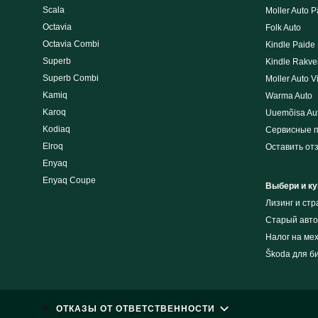
Scala
Moller Auto P
Octavia
Folk Auto
Octavia Combi
Kindle Paide
Superb
Kindle Rakve
Superb Combi
Moller Auto V
Kamiq
Warma Auto
Karoq
Uuemõisa Au
Kodiaq
Сервисные 
Elroq
Оставить от
Enyaq
Enyaq Coupe
Выбери и ку
Лизинг и cт
Cтарый авто
Налог на ме
Škoda для б
ОТКАЗЫ ОТ ОТВЕТСТВЕННОСТИ