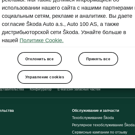
Показать
использовании нашего сайта с нашими партнерами 
социальным сетям, рекламе и аналитике. Вы даете
согласие Škoda Auto a.s., Auto 100 AS, а также
дистрибьюторской сети Škoda. Узнайте больше в
нашей
Политике Cookie.
Отклонить все
Принять все
Управление cookies
дставительства
Конфигуратор
E-магазин запасных частей
ельства
Обслуживание и запчасти
Техобслуживание Škoda
Регулярное техобслуживание Škoda
Сервисные кампании по отзыву