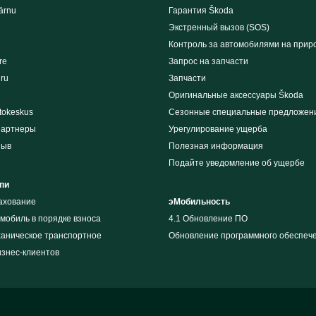
ärnu
Гарантия Škoda
Экстренный вызов (SOS)
Контроль за автомобилями на прир
re
Запрос на запчасти
iru
Запчасти
Оригинальные аксессуары Škoda
tokeskus
Сезонные специальные предложен
партнеры
Урегулирование ущерба
зыв
Полезная информация
Подайте уведомление об ущербе
пи
рахование
эМобильность
мобиль в порядке взноса
4.1 Обновление ПО
ханическое транспортное
Обновление программного обеспеч
изнес-клиентов