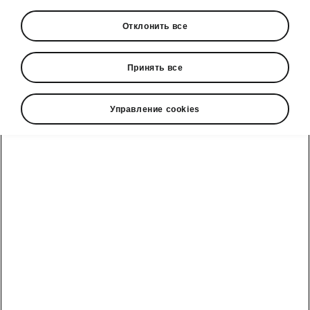
Отклонить все
Принять все
Управление cookies
Легкая парковка Škoda Elroq
Интеллектуальный
парковочный ассистент
Интеллектуальный парковочный ассистент
(Intelligent Park Assist) помогает водителю