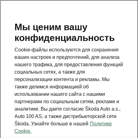
RU
Мы ценим вашу
конфиденциальность
Это дополнительная страница на главной странице.
Нажмите кнопку, чтобы вернуться.
Cookie-файлы используются для сохранения
ваших настроек и предпочтений, для анализа
Вернуться на главную страницу
нашего трафика, для предоставления функций
социальных сетях, а также для
персонализации контента и рекламы. Мы
также делимся информацией об
использовании нашего сайта с нашими
партнерами по социальным сетям, рекламе и
аналитике. Вы даете согласие Škoda Auto a.s.,
Auto 100 AS, а также дистрибьюторской сети
Škoda. Узнайте больше в нашей
Политике
Cookie.