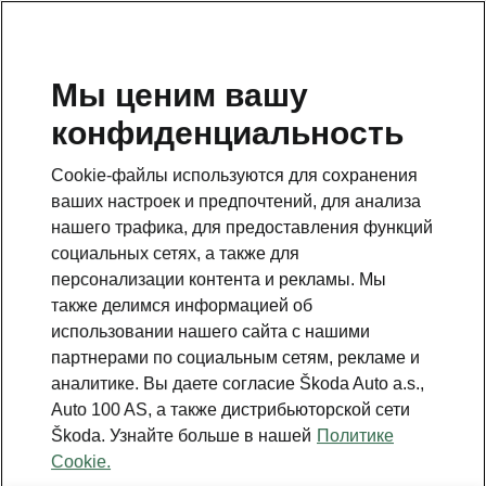
RU
Мы ценим вашу
конфиденциальность
Это дополнительная страница на главной странице.
Нажмите кнопку, чтобы вернуться.
Cookie-файлы используются для сохранения
ваших настроек и предпочтений, для анализа
Вернуться на главную страницу
нашего трафика, для предоставления функций
социальных сетях, а также для
персонализации контента и рекламы. Мы
также делимся информацией об
использовании нашего сайта с нашими
партнерами по социальным сетям, рекламе и
аналитике. Вы даете согласие Škoda Auto a.s.,
Auto 100 AS, а также дистрибьюторской сети
Škoda. Узнайте больше в нашей
Политике
Cookie.