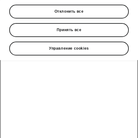
Отклонить все
Принять все
Управление cookies
Системы безопасности Škoda Elroq
Система радара с
предотвращением
столкновения
Радарная система (Front Assist) -
это