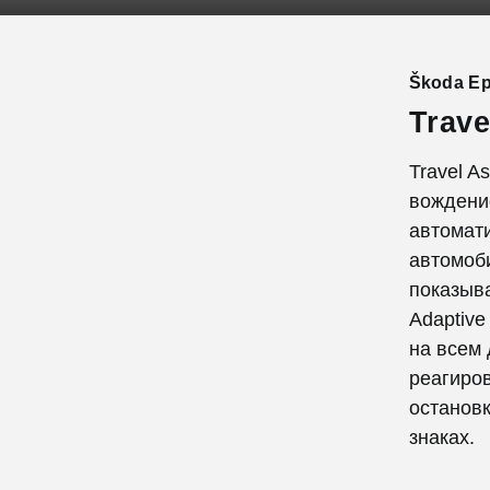
Škoda Epi
Trave
Travel A
вождение
автомати
автомоби
показыв
Adaptive
на всем 
реагиров
останов
знаках.