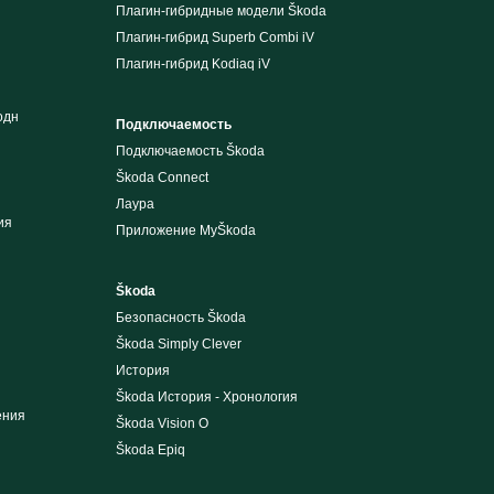
Плагин-гибридные модели Škoda
Плагин-гибрид Superb Combi iV
Плагин-гибрид Kodiaq iV
одн
Подключаемость
Подключаемость Škoda
Škoda Connect
Лаура
ия
Приложение MyŠkoda
Škoda
Безопасность Škoda
Škoda Simply Clever
История
Škoda История - Хронология
ения
Škoda Vision O
Škoda Epiq