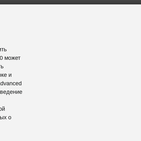
ить
.0 может
ть
ке и
Advanced
 ведение
ой
ых о