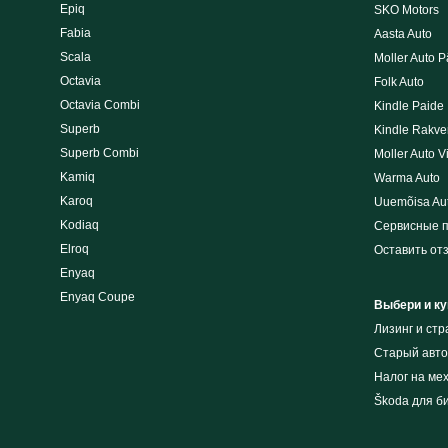
Epiq
SKO Motors
Fabia
Aasta Auto
Scala
Moller Auto P
Octavia
Folk Auto
Octavia Combi
Kindle Paide
Superb
Kindle Rakve
Superb Combi
Moller Auto V
Kamiq
Warma Auto
Karoq
Uuemõisa Au
Kodiaq
Сервисные 
Elroq
Оставить от
Enyaq
Enyaq Coupe
Выбери и ку
Лизинг и cт
Cтарый авто
Налог на ме
Škoda для б