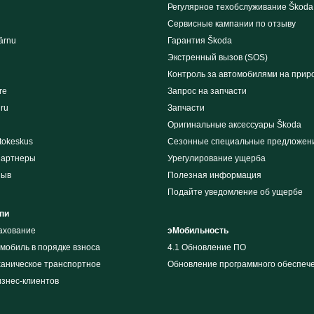
Регулярное техобслуживание Škoda
Сервисные кампании по отзыву
ärnu
Гарантия Škoda
Экстренный вызов (SOS)
Контроль за автомобилями на прир
re
Запрос на запчасти
iru
Запчасти
Оригинальные аксессуары Škoda
tokeskus
Сезонные специальные предложен
партнеры
Урегулирование ущерба
зыв
Полезная информация
Подайте уведомление об ущербе
пи
рахование
эМобильность
мобиль в порядке взноса
4.1 Обновление ПО
ханическое транспортное
Обновление программного обеспеч
изнес-клиентов