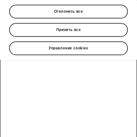
Отклонить все
Принять все
Управление cookies
Безопасность Škoda Epiq
Системы помощи водителю
Epiq оснащен передовыми системами
помощи водителю, которые защищают не
только вас и пассажиров, но и пешеходов,