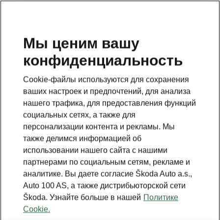
RU
Мы ценим вашу
конфиденциальность
Данная страница является дополнением к стартовой
странице. Для возвращения назад нажмите на
Cookie-файлы используются для сохранения
клавишу.
ваших настроек и предпочтений, для анализа
нашего трафика, для предоставления функций
Вернуться на главную страницу
социальных сетях, а также для
персонализации контента и рекламы. Мы
также делимся информацией об
использовании нашего сайта с нашими
партнерами по социальным сетям, рекламе и
аналитике. Вы даете согласие Škoda Auto a.s.,
Auto 100 AS, а также дистрибьюторской сети
Škoda. Узнайте больше в нашей
Политике
Cookie.