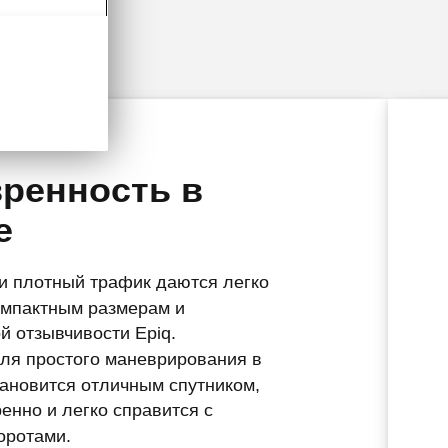
q
ренность в
е
и плотный трафик даются легко
омпактным размерам и
й отзывчивости Epiq.
ля простого маневрирования в
тановится отличным спутником,
енно и легко справится с
оротами.