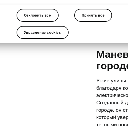
За что мы любим Epi
Отклонить все
Принять все
Управление cookies
Манев
город
Узкие улицы 
благодаря к
электрическо
Созданный д
городе, он с
который увер
тесными пов