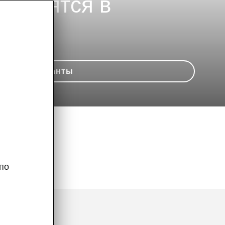
появятся в
Прейскуранты
по