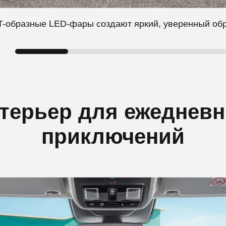
T-образные LED-фары создают яркий, уверенный обра
терьер для ежеднев
приключений