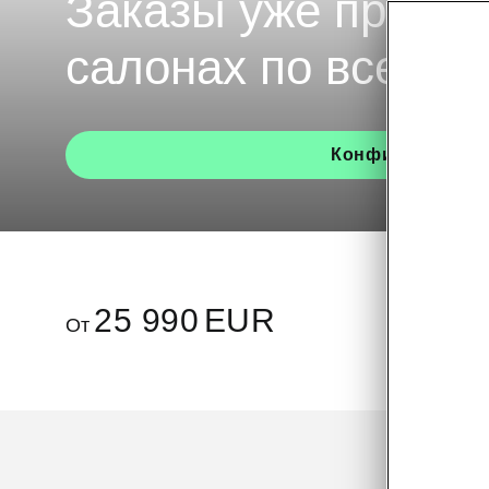
Заказы уже приним
салонах по всей Э
Конфигуратор
25 990
EUR
От