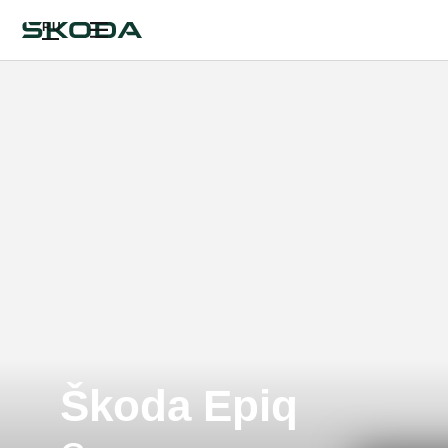
RU
Škoda Epiq