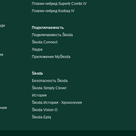
Плагин-гибрид Superb Combi iV
Плагин-гибрид Kodiaq iV
одн
Подключаемость
Подключаемость Škoda
Škoda Connect
Лаура
ия
Приложение MyŠkoda
Škoda
Безопасность Škoda
Škoda Simply Clever
История
Škoda История - Хронология
ения
Škoda Vision O
Škoda Epiq