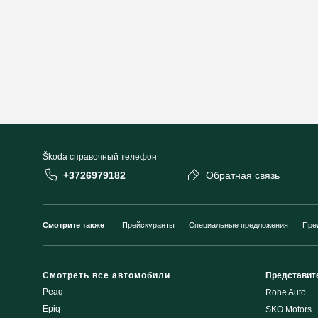
Škoda cправочный телефон
+3726979182
Обратная связь
Смотрите также
Прейскуранты
Специальные предложения
Пре
Смотреть все автомобили
Представит
Peaq
Rohe Auto
Epiq
SKO Motors