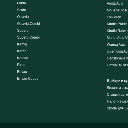
Fabia
Aasta Auto
Scala
Moller Auto P
Octavia
Folk Auto
Octavia Combi
Kindle Paide
Superb
Kindle Rakve
Superb Combi
Moller Auto V
Kamiq
Warma Auto
Karoq
Uuemõisa Au
Kodiaq
Сервисные 
Elroq
Оставить от
Enyaq
Enyaq Coupe
Выбери и ку
Лизинг и cт
Cтарый авто
Налог на ме
Škoda для б