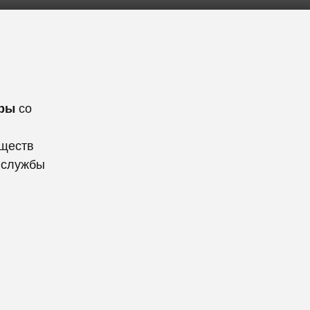
ары
со
уществ
 службы