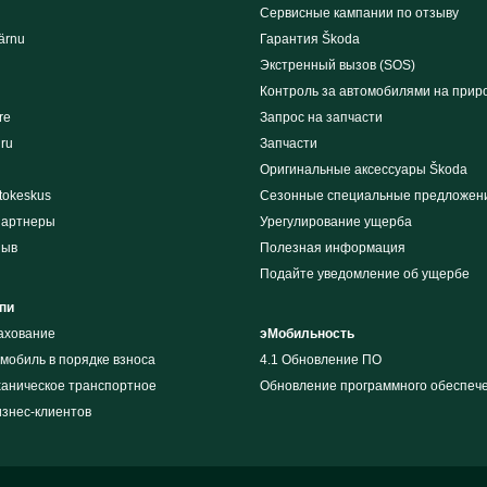
Сервисные кампании по отзыву
ärnu
Гарантия Škoda
Экстренный вызов (SOS)
Контроль за автомобилями на прир
re
Запрос на запчасти
iru
Запчасти
Оригинальные аксессуары Škoda
tokeskus
Сезонные специальные предложен
партнеры
Урегулирование ущерба
зыв
Полезная информация
Подайте уведомление об ущербе
пи
рахование
эМобильность
мобиль в порядке взноса
4.1 Обновление ПО
ханическое транспортное
Обновление программного обеспеч
изнес-клиентов