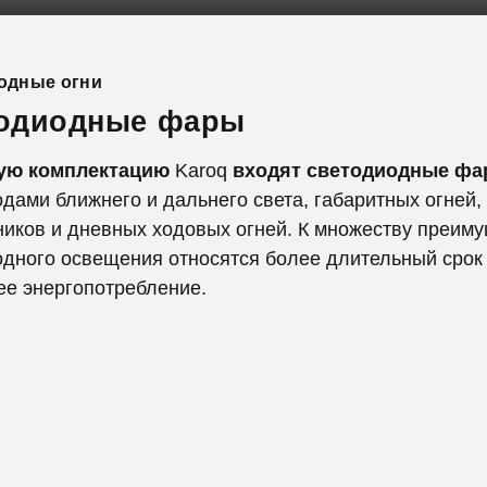
одные огни
одиодные фары
ую комплектацию
Karoq
входят светодиодные ф
дами ближнего и дальнего света, габаритных огней,
ников и дневных ходовых огней. К множеству преим
одного освещения относятся более длительный срок
ее энергопотребление.