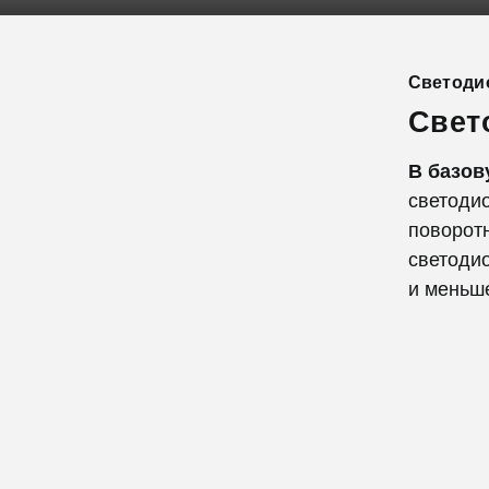
Светоди
Свет
В базов
светодио
поворот
светоди
и меньш