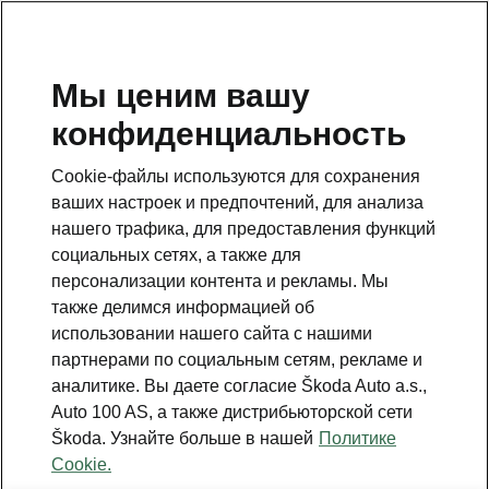
RU
Мы ценим вашу
конфиденциальность
Это дополнительная страница на главной странице.
Нажмите кнопку, чтобы вернуться.
Cookie-файлы используются для сохранения
ваших настроек и предпочтений, для анализа
Вернуться на главную страницу
нашего трафика, для предоставления функций
социальных сетях, а также для
персонализации контента и рекламы. Мы
также делимся информацией об
использовании нашего сайта с нашими
партнерами по социальным сетям, рекламе и
аналитике. Вы даете согласие Škoda Auto a.s.,
Auto 100 AS, а также дистрибьюторской сети
Škoda. Узнайте больше в нашей
Политике
Simply Clever Family
Cookie.