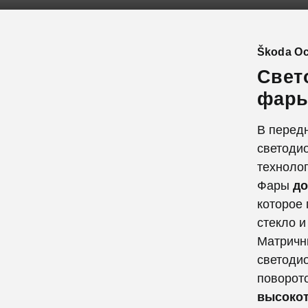
Škoda Oc
Свет
фар
В передн
светоди
технолог
Фары
до
которое 
стекло и
Матричн
светоди
поворото
высокот