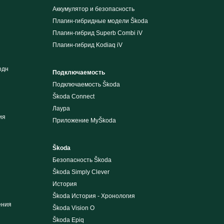
Аккумулятор и безопасность
Плагин-гибридные модели Škoda
Плагин-гибрид Superb Combi iV
Плагин-гибрид Kodiaq iV
одн
Подключаемость
Подключаемость Škoda
Škoda Connect
Лаура
ия
Приложение MyŠkoda
Škoda
Безопасность Škoda
Škoda Simply Clever
История
Škoda История - Хронология
ения
Škoda Vision O
Škoda Epiq