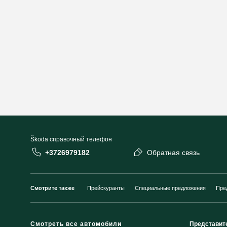
Škoda cправочный телефон
+3726979182
Обратная связь
Смотрите также
Прейскуранты
Специальные предложения
Пре
Смотреть все автомобили
Представит