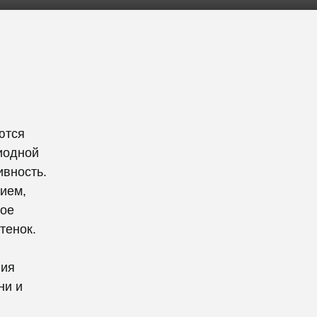
ются
иодной
ивность.
ием,
ное
тенок.
ния
ни и