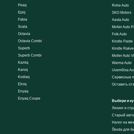
Peaq
Rohe Auto
Epiq
SKO Motors
Fabia
Aasta Auto
Scala
Moller Auto P
Octavia
Folk Auto
Octavia Combi
Kindle Paide
Superb
Kindle Rakve
Superb Combi
Moller Auto V
Kamiq
Warma Auto
Karoq
Uuemõisa Au
Kodiaq
Сервисные 
Elroq
Оставить от
Enyaq
Enyaq Coupe
Выбери и ку
Лизинг и cт
Cтарый авто
Налог на ме
Škoda для б