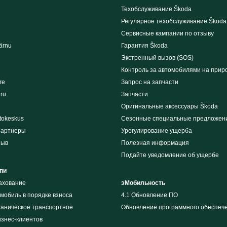
Техобслуживание Škoda
Регулярное техобслуживание Škoda
Сервисные кампании по отзыву
ärnu
Гарантия Škoda
Экстренный вызов (SOS)
Контроль за автомобилями на прир
re
Запрос на запчасти
iru
Запчасти
Оригинальные аксессуары Škoda
tokeskus
Сезонные специальные предложен
партнеры
Урегулирование ущерба
зыв
Полезная информация
Подайте уведомление об ущербе
пи
рахование
эМобильность
мобиль в порядке взноса
4.1 Обновление ПО
ханическое транспортное
Обновление программного обеспеч
изнес-клиентов