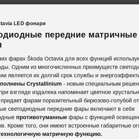
tavia LED фонари
одиодные передние матричные
ы
их фарах Škoda Octavia для всех функций использу
оды. Одним из многочисленных преимуществ светод
ии является их долгий срок службы и энергоэффект
полнены Crystallinium
- новым специальным решен
при взгляде издалека напоминает цветное хрусталь
 придает фарам поразительный бирюзово-голубой от
ые светодиодные передние фары включают в себя
одные
противотуманные
фары с функцией освеще
в. Кроме того, они имеют встроенные габаритные ог
ехнологичную матричную функцию.