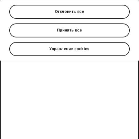
Отклонить все
Принять все
Управление cookies
Легкая парковка Škoda Peaq
Intelligent Park Assist
Intelligent Park Assist помогает водителю
припарковать автомобиль параллельно или
перпендикулярно и выехать с таких мест.