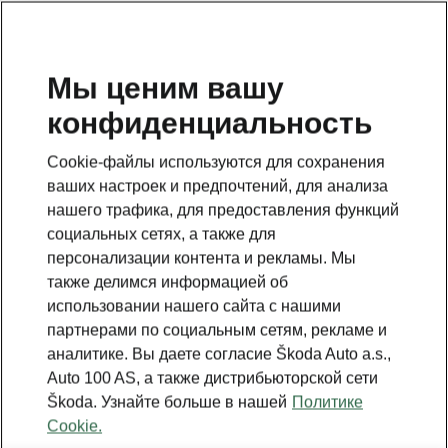
RU
Мы ценим вашу
конфиденциальность
Данная страница является дополнением к стартовой
странице. Для возвращения назад нажмите на
Cookie-файлы используются для сохранения
клавишу.
ваших настроек и предпочтений, для анализа
нашего трафика, для предоставления функций
Вернуться на главную страницу
социальных сетях, а также для
персонализации контента и рекламы. Мы
также делимся информацией об
использовании нашего сайта с нашими
партнерами по социальным сетям, рекламе и
аналитике. Вы даете согласие Škoda Auto a.s.,
Auto 100 AS, а также дистрибьюторской сети
Škoda. Узнайте больше в нашей
Политике
Cookie.