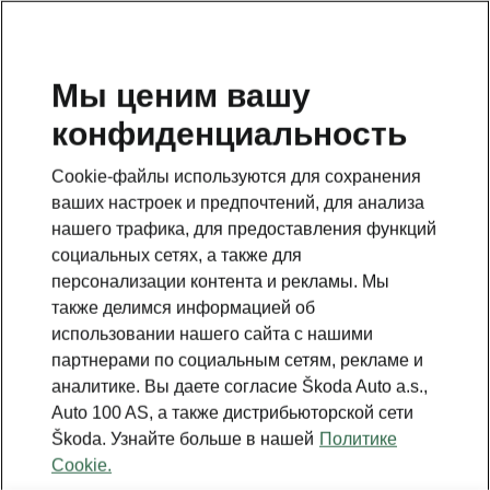
RU
Мы ценим вашу
конфиденциальность
Данная страница является дополнением к стартовой
странице. Для возвращения назад нажмите на
Cookie-файлы используются для сохранения
клавишу.
ваших настроек и предпочтений, для анализа
нашего трафика, для предоставления функций
Вернуться на главную страницу
социальных сетях, а также для
персонализации контента и рекламы. Мы
также делимся информацией об
использовании нашего сайта с нашими
партнерами по социальным сетям, рекламе и
аналитике. Вы даете согласие Škoda Auto a.s.,
Auto 100 AS, а также дистрибьюторской сети
Škoda. Узнайте больше в нашей
Политике
Cookie.