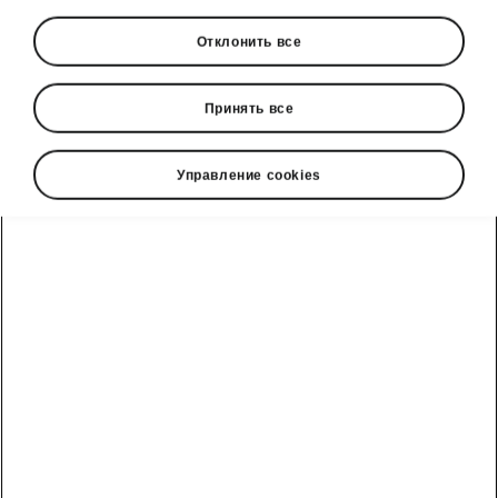
Отклонить все
Принять все
Управление cookies
Умные технологии Škoda Peaq
Утопленные ручки дверей
Оцените идеальное сочетание формы и
функции. У Peaq утопленные ручки дверей,
плавно уходящие в кузов создают