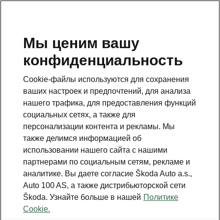
RU
Мы ценим вашу
конфиденциальность
Данная страница является дополнением к стартовой
странице. Для возвращения назад нажмите на
Cookie-файлы используются для сохранения
клавишу.
ваших настроек и предпочтений, для анализа
нашего трафика, для предоставления функций
Вернуться на главную страницу
социальных сетях, а также для
персонализации контента и рекламы. Мы
также делимся информацией об
использовании нашего сайта с нашими
партнерами по социальным сетям, рекламе и
аналитике. Вы даете согласие Škoda Auto a.s.,
Auto 100 AS, а также дистрибьюторской сети
Škoda. Узнайте больше в нашей
Политике
Cookie.
Отдельные опции