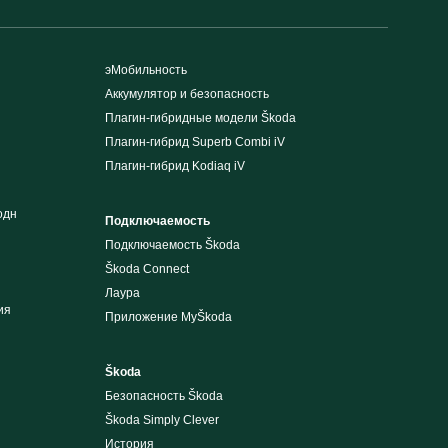
эМобильность
Аккумулятор и безопасность
Плагин-гибридные модели Škoda
Плагин-гибрид Superb Combi iV
Плагин-гибрид Kodiaq iV
одн
Подключаемость
Подключаемость Škoda
Škoda Connect
Лаура
ия
Приложение MyŠkoda
Škoda
Безопасность Škoda
Škoda Simply Clever
История