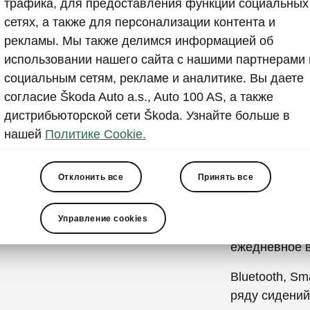
Передо
трафика, для предоставления функций социальных
сетях, а также для персонализации контента и
развлек
рекламы. Мы также делимся информацией об
использовании нашего сайта с нашими партнерами 
13,6-дюймов
социальным сетям, рекламе и аналитике. Вы даете
система на б
согласие Škoda Auto a.s., Auto 100 AS, а также
поездке ясны
дистрибьюторской сети Škoda. Узнайте больше в
персонализи
нашей
Политике Cookie.
интерфейс, у
быстрый дос
легко сохран
Отклонить все
Принять все
создана для 
сервисами, 
Управление cookies
приложениям
ежедневное в
Bluetooth, Sm
ряду сидений