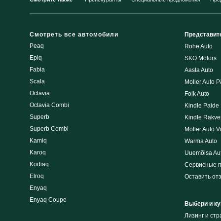
Смотреть все автомобили
Представит
Peaq
Rohe Auto
Epiq
SKO Motors
Fabia
Aasta Auto
Scala
Moller Auto P
Octavia
Folk Auto
Octavia Combi
Kindle Paide
Superb
Kindle Rakve
Superb Combi
Moller Auto V
Kamiq
Warma Auto
Karoq
Uuemõisa Au
Kodiaq
Сервисные 
Elroq
Оставить от
Enyaq
Enyaq Coupe
Выбери и ку
Лизинг и cт