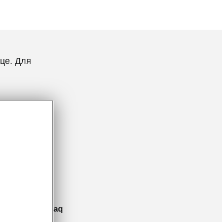
це. Для
сть Škoda Peaq