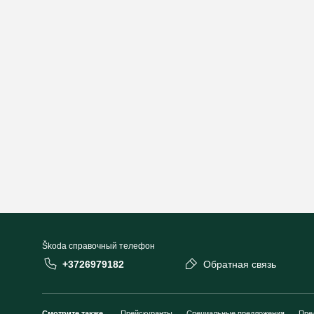
Škoda cправочный телефон
+3726979182
Обратная связь
Смотрите также
Прейскуранты
Специальные предложения
Пре