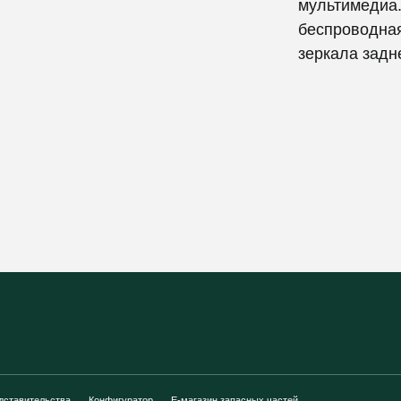
мультимедиа.
беспроводная
зеркала задне
дставительства
Конфигуратор
E-магазин запасных частей