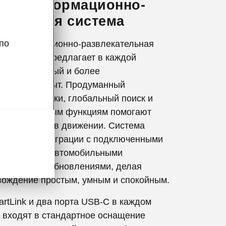
вая информационно-
ательная система
по
ая информационно-развлекательная
азе Android предлагает в каждой
й, интуитивный и более
рованный опыт. Продуманный
добные ярлыки, глобальный поиск и
туп к ключевым функциям помогают
ять контроль в движении. Система
плавной интеграции с подключенными
выбранными автомобильными
и и онлайн-обновлениями, делая
ождение простым, умным и спокойным.
artLink и два порта USB-C в каждом
 входят в стандартное оснащение