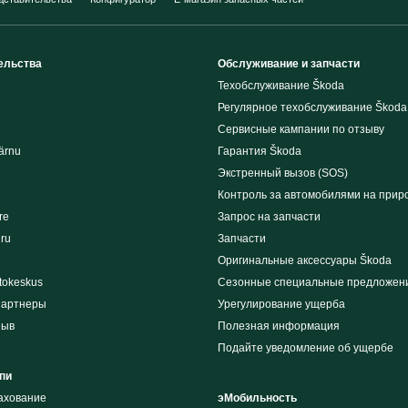
ельства
Обслуживание и запчасти
Техобслуживание Škoda
Регулярное техобслуживание Škoda
Сервисные кампании по отзыву
ärnu
Гарантия Škoda
Экстренный вызов (SOS)
Контроль за автомобилями на прир
re
Запрос на запчасти
iru
Запчасти
Оригинальные аксессуары Škoda
tokeskus
Сезонные специальные предложен
партнеры
Урегулирование ущерба
зыв
Полезная информация
Подайте уведомление об ущербе
пи
рахование
эМобильность