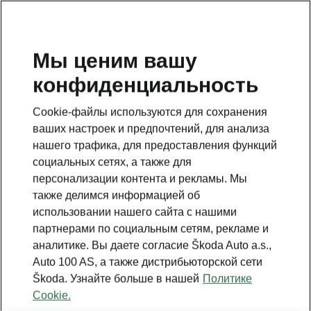
RU
Мы ценим вашу
конфиденциальность
Это дополнительная страница на главной странице.
Нажмите кнопку, чтобы вернуться.
Cookie-файлы используются для сохранения
ваших настроек и предпочтений, для анализа
Вернуться на главную страницу
нашего трафика, для предоставления функций
социальных сетях, а также для
персонализации контента и рекламы. Мы
также делимся информацией об
использовании нашего сайта с нашими
партнерами по социальным сетям, рекламе и
аналитике. Вы даете согласие Škoda Auto a.s.,
Auto 100 AS, а также дистрибьюторской сети
Škoda. Узнайте больше в нашей
Политике
Cookie.