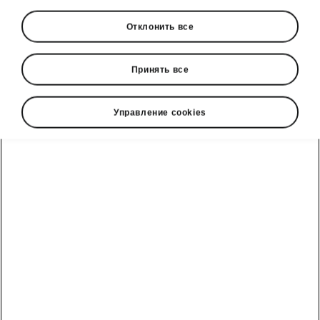
Отклонить все
Принять все
Управление cookies
Простота зарядки
Простота зарядки
Аккумулятор Superb Combi iV можно
заряжать дома, например, ночью
от
обычной розетки
или через мощный
настенный блок для более быстрой зарядки.