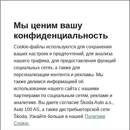
RU
Мы ценим вашу
конфиденциальность
Это дополнительная страница на главной странице.
Нажмите кнопку, чтобы вернуться.
Cookie-файлы используются для сохранения
ваших настроек и предпочтений, для анализа
Вернуться на главную страницу
нашего трафика, для предоставления функций
социальных сетях, а также для
персонализации контента и рекламы. Мы
также делимся информацией об
использовании нашего сайта с нашими
партнерами по социальным сетям, рекламе и
аналитике. Вы даете согласие Škoda Auto a.s.,
Auto 100 AS, а также дистрибьюторской сети
Škoda. Узнайте больше в нашей
Политике
Cookie.