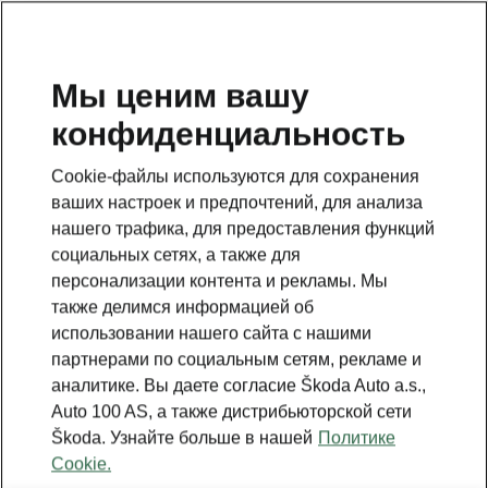
RU
Мы ценим вашу
конфиденциальность
Это дополнительная страница на главной странице.
Нажмите кнопку, чтобы вернуться.
Cookie-файлы используются для сохранения
ваших настроек и предпочтений, для анализа
Вернуться на главную страницу
нашего трафика, для предоставления функций
социальных сетях, а также для
персонализации контента и рекламы. Мы
также делимся информацией об
использовании нашего сайта с нашими
партнерами по социальным сетям, рекламе и
аналитике. Вы даете согласие Škoda Auto a.s.,
Auto 100 AS, а также дистрибьюторской сети
Škoda. Узнайте больше в нашей
Политике
Cookie.