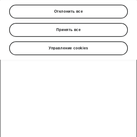
Отклонить все
Принять все
Управление cookies
Škoda Scala - Гибкий багажник
Фиксаторы груза
В типичном для Škoda стиле багажник Škoda
Scala тоже содержит в себе множество
практичных решений.
Вещи можно
закрепить в багажнике
с помощью