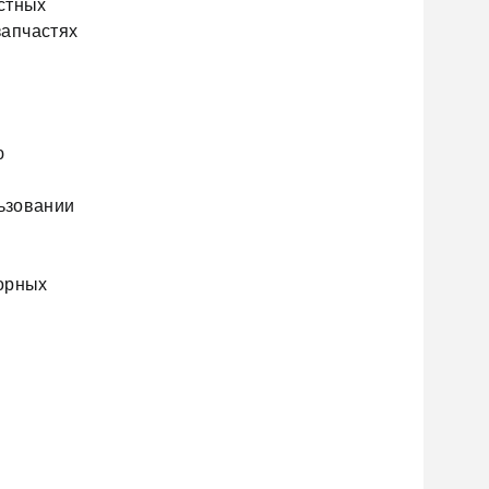
астных
запчастях
ю
ьзовании
ворных