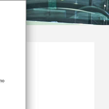
r and
по
ных
овне
n