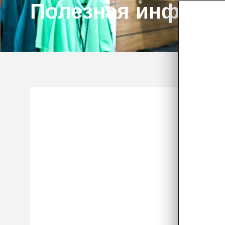
Полезная информ
erW
erWin – э
Workshop
мастерск
занимают
предназн
отремонт