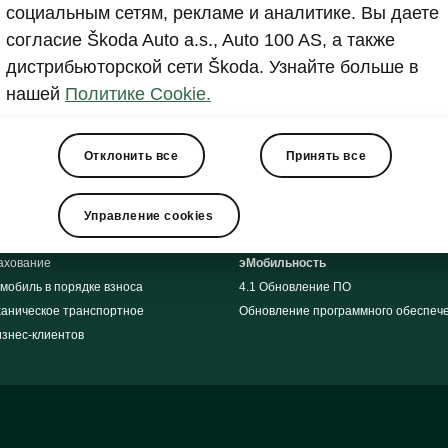
социальным сетям, рекламе и аналитике. Вы даете
Экстренный вызов (SOS)
согласие Škoda Auto a.s., Auto 100 AS, а также
Контроль за автомобилями на прир
re
Запрос на запчасти
дистрибьюторской сети Škoda. Узнайте больше в
iru
Запчасти
нашей
Политике Cookie.
Оригинальные аксессуары Škoda
tokeskus
Сезонные специальные предложен
Отклонить все
Принять все
партнеры
Урегулирование ущерба
зыв
Полезная информация
Подайте уведомление об ущербе
Управление cookies
пи
рахование
эМобильность
мобиль в порядке взноса
4.1 Обновление ПО
ханическое транспортное
Обновление программного обеспеч
изнес-клиентов