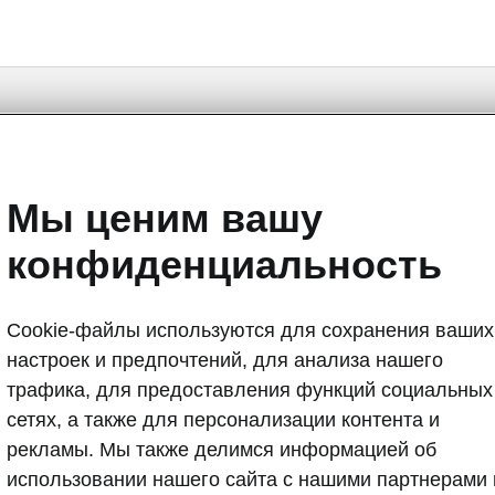
Мы ценим вашу
конфиденциальность
дставительства
Конфигуратор
E-магазин запасных частей
Cookie-файлы используются для сохранения ваших
настроек и предпочтений, для анализа нашего
ельства
Обслуживание и запчасти
трафика, для предоставления функций социальных
Техобслуживание Škoda
сетях, а также для персонализации контента и
Регулярное техобслуживание Škoda
рекламы. Мы также делимся информацией об
Сервисные кампании по отзыву
использовании нашего сайта с нашими партнерами 
ärnu
Гарантия Škoda