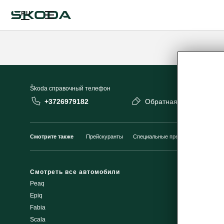
RU
Škoda cправочный телефон
+3726979182
Обратная связь
Смотрите также
Прейскуранты
Специальные предложения
Пре
Смотреть все автомобили
Представит
Peaq
Rohe Auto
Epiq
SKO Motors
Fabia
Aasta Auto
Scala
Moller Auto P