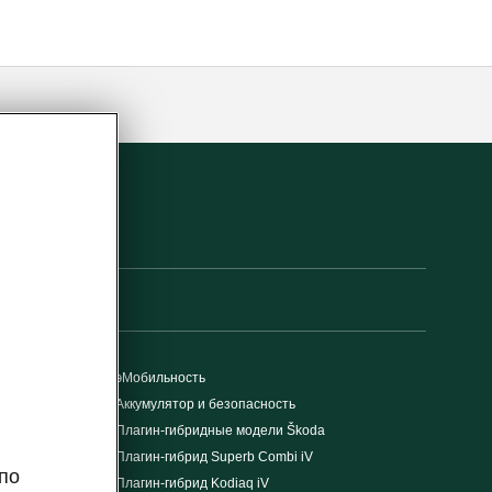
эМобильность
Аккумулятор и безопасность
Плагин-гибридные модели Škoda
Плагин-гибрид Superb Combi iV
по
Плагин-гибрид Kodiaq iV