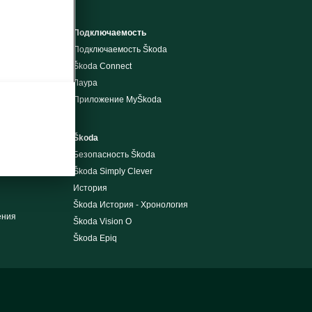
одн
Подключаемость
Подключаемость Škoda
Škoda Connect
Лаура
ия
Приложение MyŠkoda
Škoda
Безопасность Škoda
Škoda Simply Clever
История
Škoda История - Хронология
ения
Škoda Vision O
Škoda Epiq