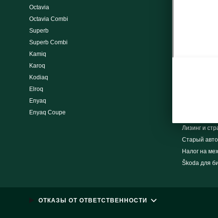
Octavia
Folk Auto
Octavia Combi
Kindle Paide
Superb
Kindle Rakve
Superb Combi
Moller Auto V
Kamiq
Warma Auto
Karoq
Uuemõisa Au
Kodiaq
Сервисные 
Elroq
Оставить от
Enyaq
Enyaq Coupe
Выбери и ку
Лизинг и cт
Cтарый авто
Налог на ме
Škoda для б
ОТКАЗЫ ОТ ОТВЕТСТВЕННОСТИ