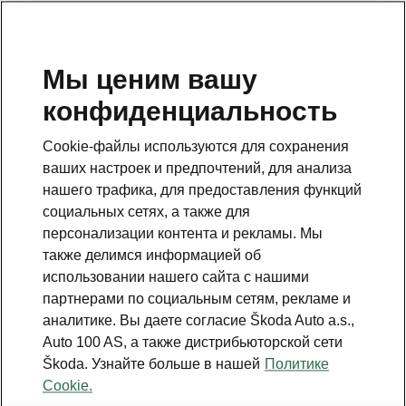
RU
Мы ценим вашу
конфиденциальность
Это дополнительная страница на главной странице.
Нажмите кнопку, чтобы вернуться.
Cookie-файлы используются для сохранения
ваших настроек и предпочтений, для анализа
Вернуться на главную страницу
нашего трафика, для предоставления функций
социальных сетях, а также для
персонализации контента и рекламы. Мы
также делимся информацией об
использовании нашего сайта с нашими
партнерами по социальным сетям, рекламе и
аналитике. Вы даете согласие Škoda Auto a.s.,
Auto 100 AS, а также дистрибьюторской сети
Škoda. Узнайте больше в нашей
Политике
Driver
Cookie.