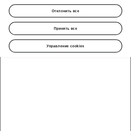
Отклонить все
Принять все
Škoda Elroq
Управление cookies
Запас хода в зависимости
от версии до 578 км.
Конфигуратор
Тест-драйв