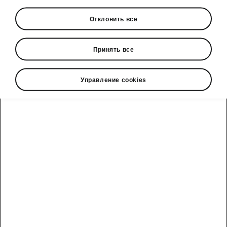
Отклонить все
Принять все
Управление cookies
Безопасность Škoda Elroq
Системы помощи водителю
Elroq оснащен новейшими системами
помощи водителю, обеспечивающими
безопасность не только водителя и
пассажиров, но и пешеходов,