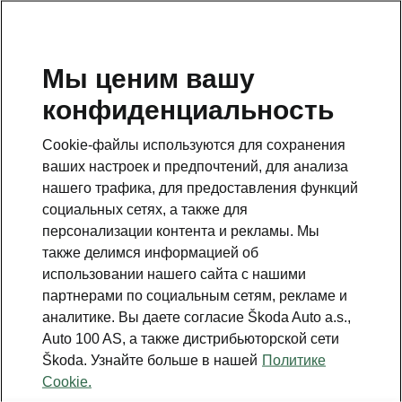
RU
Мы ценим вашу
конфиденциальность
Это дополнительная страница на главной странице.
Нажмите кнопку, чтобы вернуться.
Cookie-файлы используются для сохранения
ваших настроек и предпочтений, для анализа
Вернуться на главную страницу
нашего трафика, для предоставления функций
социальных сетях, а также для
персонализации контента и рекламы. Мы
также делимся информацией об
использовании нашего сайта с нашими
партнерами по социальным сетям, рекламе и
аналитике. Вы даете согласие Škoda Auto a.s.,
Auto 100 AS, а также дистрибьюторской сети
Škoda. Узнайте больше в нашей
Политике
Cookie.