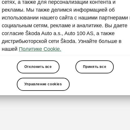
Держате
сетях, а также для персонализации контента и
рекламы. Мы также делимся информацией об
передне
использовании нашего сайта с нашими партнерами 
Мелкие предм
социальным сетям, рекламе и аналитике. Вы даете
Например, па
согласие Škoda Auto a.s., Auto 100 AS, а также
предлагает п
дистрибьюторской сети Škoda. Узнайте больше в
ветрового ст
нашей
Политике Cookie.
будет
всегда
Отклонить все
Принять все
Управление cookies