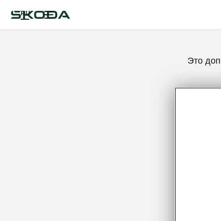
RU
Это доп