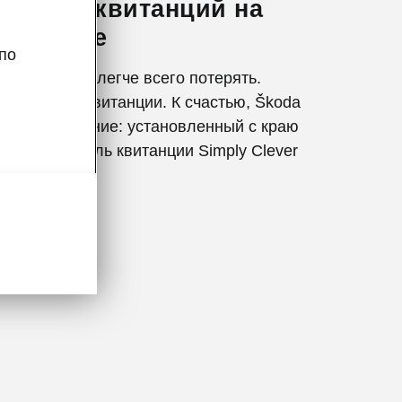
ль для квитанций на
й стойке
по
еты обычно легче всего потерять.
рковочные квитанции. К счастью, Škoda
ростое решение: установленный с краю
екла держатель квитанции Simply Clever
 под рукой.