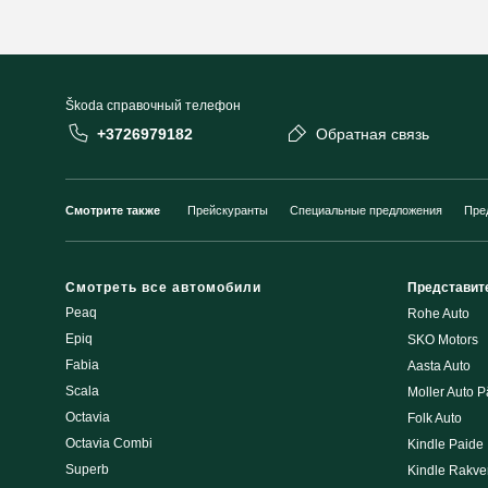
Škoda cправочный телефон
+3726979182
Обратная связь
Смотрите также
Прейскуранты
Специальные предложения
Пре
Смотреть все автомобили
Представит
Peaq
Rohe Auto
Epiq
SKO Motors
Fabia
Aasta Auto
Scala
Moller Auto P
Octavia
Folk Auto
Octavia Combi
Kindle Paide
Superb
Kindle Rakve