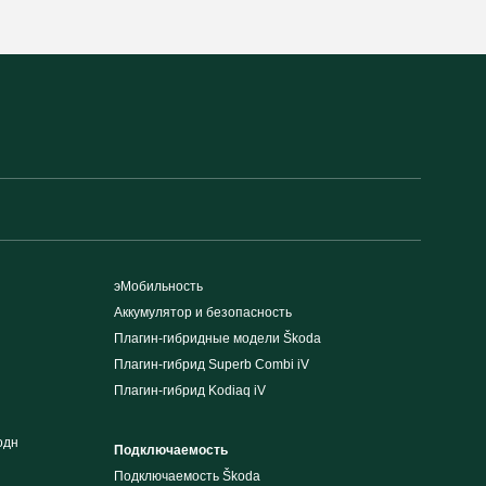
эМобильность
Аккумулятор и безопасность
Плагин-гибридные модели Škoda
Плагин-гибрид Superb Combi iV
Плагин-гибрид Kodiaq iV
одн
Подключаемость
Подключаемость Škoda