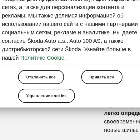
Скребок
сетях, а также для персонализации контента и
измерит
рекламы. Мы также делимся информацией об
протект
использовании нашего сайта с нашими партнерами 
социальным сетям, рекламе и аналитике. Вы даете
Отличная дет
согласие Škoda Auto a.s., Auto 100 AS, а также
при
наступл
дистрибьюторской сети Škoda. Узнайте больше в
Не нужно пер
нашей
Политике Cookie.
дном в поиск
кредитную ка
Отклонить все
Принять все
расположен н
из перерабо
нижние углы 
Управление cookies
глубины прот
легко опред
своевременно
новые шины.