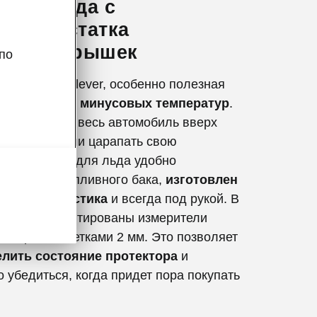
 для льда с
елем остатка
ора покрышек
по
аль Simply Clever, особенно полезная
ении первых минусовых температур
.
еворачивать весь автомобиль вверх
ах скребка или царапать свою
рту. Скребок для льда удобно
а крышке топливного бака,
изготовлен
танного пластика
и всегда под рукой. В
скребка вмонтированы измерители
ектора с отметками 2 мм. Это позволяет
елить состояние протектора
и
 убедиться, когда придет пора покупать