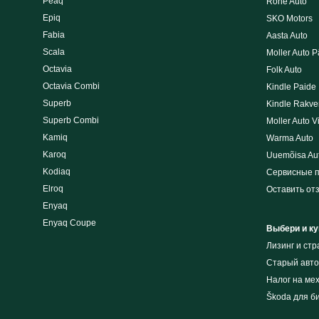
Peaq
Rohe Auto
Epiq
SKO Motors
Fabia
Aasta Auto
Scala
Moller Auto P
Octavia
Folk Auto
Octavia Combi
Kindle Paide
Superb
Kindle Rakve
Superb Combi
Moller Auto V
Kamiq
Warma Auto
Karoq
Uuemõisa Au
Kodiaq
Сервисные 
Elroq
Оставить от
Enyaq
Enyaq Coupe
Выбери и ку
Лизинг и cт
Cтарый авто
Налог на ме
Škoda для б