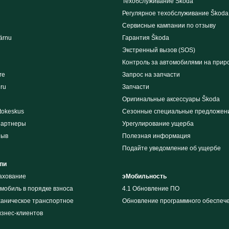
Техобслуживание Škoda
Регулярное техобслуживание Škoda
Сервисные кампании по отзыву
ärnu
Гарантия Škoda
Экстренный вызов (SOS)
Контроль за автомобилями на прир
re
Запрос на запчасти
iru
Запчасти
Оригинальные аксессуары Škoda
tokeskus
Сезонные специальные предложен
партнеры
Урегулирование ущерба
зыв
Полезная информация
Подайте уведомление об ущербе
пи
рахование
эМобильность
мобиль в порядке взноса
4.1 Обновление ПО
ханическое транспортное
Обновление программного обеспеч
изнес-клиентов