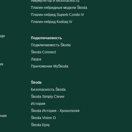
Аккумулятор и безопасность
Плагин-гибридные модели Škoda
Плагин-гибрид Superb Combi iV
Плагин-гибрид Kodiaq iV
одн
Подключаемость
Подключаемость Škoda
Škoda Connect
Лаура
ия
Приложение MyŠkoda
Škoda
Безопасность Škoda
Škoda Simply Clever
История
Škoda История - Хронология
ения
Škoda Vision O
Škoda Epiq