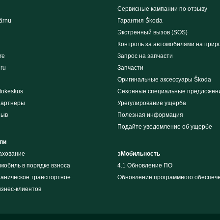
Сервисные кампании по отзыву
ärnu
Гарантия Škoda
Экстренный вызов (SOS)
Контроль за автомобилями на прир
re
Запрос на запчасти
iru
Запчасти
Оригинальные аксессуары Škoda
tokeskus
Сезонные специальные предложен
партнеры
Урегулирование ущерба
зыв
Полезная информация
Подайте уведомление об ущербе
пи
рахование
эМобильность
мобиль в порядке взноса
4.1 Обновление ПО
ханическое транспортное
Обновление программного обеспеч
изнес-клиентов