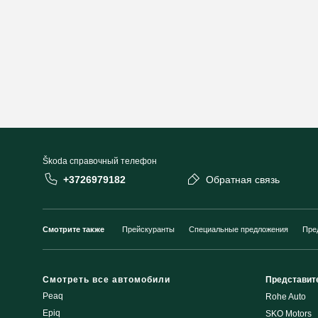
Škoda cправочный телефон
+3726979182
Обратная связь
Смотрите также
Прейскуранты
Специальные предложения
Пре
Смотреть все автомобили
Представит
Peaq
Rohe Auto
Epiq
SKO Motors