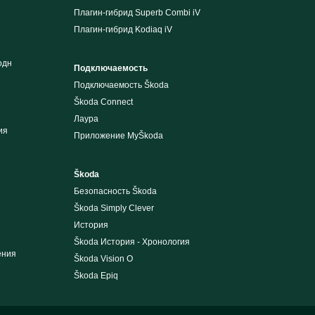
Плагин-гибрид Superb Combi iV
Плагин-гибрид Kodiaq iV
одн
Подключаемость
Подключаемость Škoda
Škoda Connect
Лаура
ия
Приложение MyŠkoda
Škoda
Безопасность Škoda
Škoda Simply Clever
История
Škoda История - Хронология
ения
Škoda Vision O
Škoda Epiq