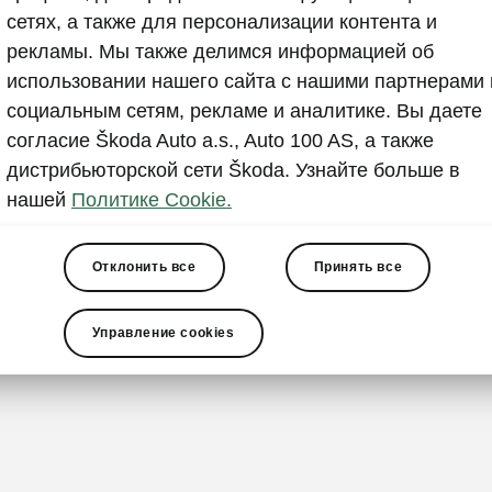
Уверенн
сетях, а также для персонализации контента и
рекламы. Мы также делимся информацией об
Привлекатель
использовании нашего сайта с нашими партнерами 
широкой верт
социальным сетям, рекламе и аналитике. Вы даете
радиатора, к
согласие Škoda Auto a.s., Auto 100 AS, а также
матричные св
дистрибьюторской сети Škoda. Узнайте больше в
Фары оснаще
нашей
Политике Cookie.
украшены кри
передней час
2D-логотип, 
Отклонить все
Принять все
стилю Škoda.
уверенность,
Управление cookies
представлять