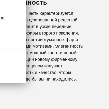
ая внешность
ная носовая часть характеризуется
по
икально структурированной решеткой
оторая переходит в узкие передние
етодиодные фары второго поколения.
ны функцией противотуманных фар и
сталлическими мотивами. Элегантность
ти дополняют мощный капот и новый
соответствующий новому фирменному
 Автомобиль в целом излучает
 вневременность и качество, чтобы
 вас везде, где бы вы ни находились.