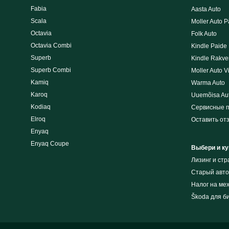
Fabia
Aasta Auto
Scala
Moller Auto P
Octavia
Folk Auto
Octavia Combi
Kindle Paide
Superb
Kindle Rakve
Superb Combi
Moller Auto V
Kamiq
Warma Auto
Karoq
Uuemõisa Au
Kodiaq
Сервисные 
Elroq
Оставить от
Enyaq
Enyaq Coupe
Выбери и ку
Лизинг и cт
Cтарый авто
Налог на ме
Škoda для б