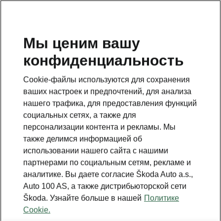
RU
Мы ценим вашу
конфиденциальность
Данная страница является дополнением к стартовой
странице. Для возвращения назад нажмите на
Cookie-файлы используются для сохранения
клавишу.
ваших настроек и предпочтений, для анализа
нашего трафика, для предоставления функций
Вернуться на главную страницу
социальных сетях, а также для
персонализации контента и рекламы. Мы
также делимся информацией об
использовании нашего сайта с нашими
партнерами по социальным сетям, рекламе и
аналитике. Вы даете согласие Škoda Auto a.s.,
Auto 100 AS, а также дистрибьюторской сети
Škoda. Узнайте больше в нашей
Политике
Cookie.