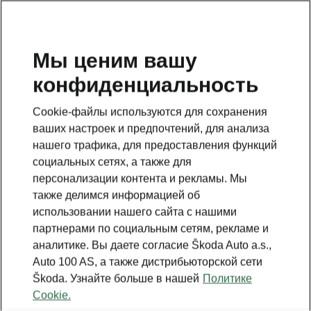
RU
Мы ценим вашу
конфиденциальность
Это дополнительная страница на главной странице.
Нажмите кнопку, чтобы вернуться.
Cookie-файлы используются для сохранения
ваших настроек и предпочтений, для анализа
Вернуться на главную страницу
нашего трафика, для предоставления функций
социальных сетях, а также для
персонализации контента и рекламы. Мы
также делимся информацией об
использовании нашего сайта с нашими
партнерами по социальным сетям, рекламе и
аналитике. Вы даете согласие Škoda Auto a.s.,
Auto 100 AS, а также дистрибьюторской сети
Škoda. Узнайте больше в нашей
Политике
Cookie.