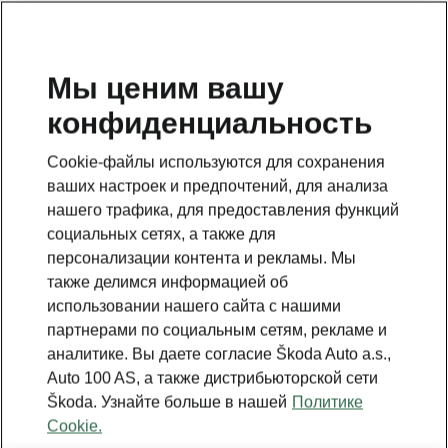
RU
Мы ценим вашу
конфиденциальность
Это дополнительная страница на главной странице.
Нажмите кнопку, чтобы вернуться.
Cookie-файлы используются для сохранения
ваших настроек и предпочтений, для анализа
Вернуться на главную страницу
нашего трафика, для предоставления функций
социальных сетях, а также для
персонализации контента и рекламы. Мы
также делимся информацией об
использовании нашего сайта с нашими
партнерами по социальным сетям, рекламе и
аналитике. Вы даете согласие Škoda Auto a.s.,
Auto 100 AS, а также дистрибьюторской сети
Škoda. Узнайте больше в нашей
Политике
Cookie.