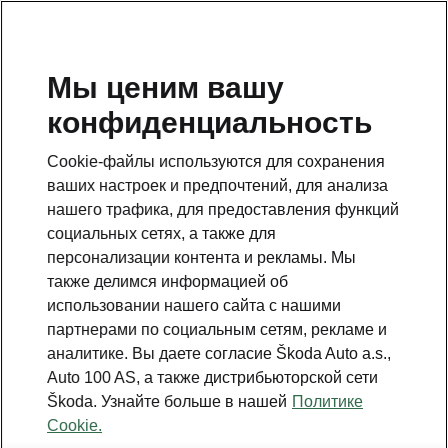
RU
Мы ценим вашу
конфиденциальность
Это дополнительная страница на главной странице.
Нажмите кнопку, чтобы вернуться.
Cookie-файлы используются для сохранения
ваших настроек и предпочтений, для анализа
Вернуться на главную страницу
нашего трафика, для предоставления функций
социальных сетях, а также для
персонализации контента и рекламы. Мы
также делимся информацией об
использовании нашего сайта с нашими
партнерами по социальным сетям, рекламе и
аналитике. Вы даете согласие Škoda Auto a.s.,
Auto 100 AS, а также дистрибьюторской сети
Škoda. Узнайте больше в нашей
Политике
Cookie.