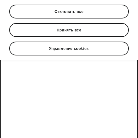
Отклонить все
Принять все
Управление cookies
Интерьер Škoda Enyaq
Пространство для
незабываемых
впечатлений
Интерьер Enyaq впечатляет своим чистым,