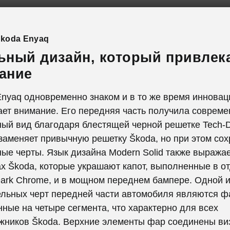
Škoda Enyaq
ьный дизайн, который привлек
ание
nyaq одновременно знаком и в то же время инновац
ет внимание. Его передняя часть получила совреме
ный вид благодаря блестящей черной решетке Tech-D
заменяет привычную решетку Škoda, но при этом сох
е черты. Язык дизайна Modern Solid также выражае
х Škoda, которые украшают капот, выполненные в о
Dark Chrome, и в мощном переднем бампере. Одной и
ельных черт передней части автомобиля являются ф
ные на четыре сегмента, что характерно для всех
жников Škoda. Верхние элементы фар соединены ви