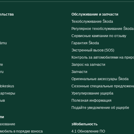
ельства
Обслуживание и запчасти
Техобслуживание Škoda
Регулярное техобслуживание Škoda
Сервисные кампании по отзыву
ärnu
Гарантия Škoda
Экстренный вызов (SOS)
Контроль за автомобилями на прир
re
Запрос на запчасти
iru
Запчасти
Оригинальные аксессуары Škoda
tokeskus
Сезонные специальные предложен
партнеры
Урегулирование ущерба
зыв
Полезная информация
Подайте уведомление об ущербе
пи
рахование
эМобильность
мобиль в порядке взноса
4.1 Обновление ПО