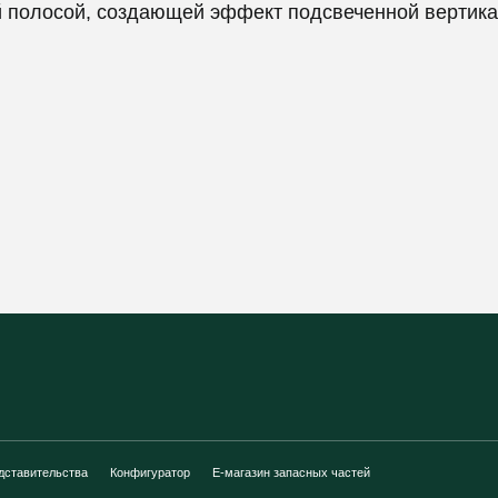
й полосой, создающей эффект подсвеченной вертик
дставительства
Конфигуратор
E-магазин запасных частей