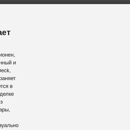
ает
ионен,
нный и
eck,
раняет
тся в
тделке
з
ары,
зуально