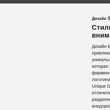
Дизайн 
Стил
вним
Дизайн E
привлека
уникаль
которая 
фирменны
логотипа
Unique 
отличит
разделен
внедоро