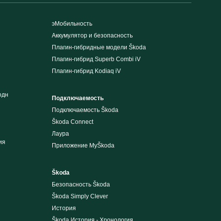
эМобильность
Аккумулятор и безопасность
Плагин-гибридные модели Škoda
Плагин-гибрид Superb Combi iV
Плагин-гибрид Kodiaq iV
одн
Подключаемость
Подключаемость Škoda
Škoda Connect
Лаура
ия
Приложение MyŠkoda
Škoda
Безопасность Škoda
Škoda Simply Clever
История
Škoda История - Хронология