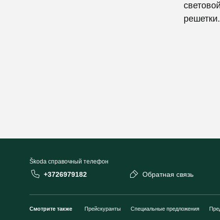
светово
решетки.
Škoda cправочный телефон
+3726979182
Обратная связь
Смотрите также
Прейскуранты
Специальные предложения
Пре