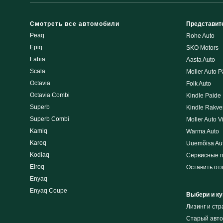
Смотреть все автомобили
Представит
Peaq
Rohe Auto
Epiq
SKO Motors
Fabia
Aasta Auto
Scala
Moller Auto P
Octavia
Folk Auto
Octavia Combi
Kindle Paide
Superb
Kindle Rakve
Superb Combi
Moller Auto V
Kamiq
Warma Auto
Karoq
Uuemõisa Au
Kodiaq
Сервисные 
Elroq
Оставить от
Enyaq
Enyaq Coupe
Выбери и ку
Лизинг и cт
Cтарый авто