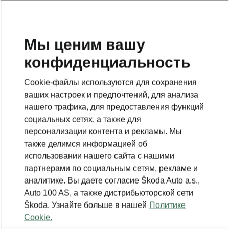
RU
Мы ценим вашу
конфиденциальность
Это дополнительная страница на главной странице.
Нажмите кнопку, чтобы вернуться.
Cookie-файлы используются для сохранения
ваших настроек и предпочтений, для анализа
Вернуться на главную страницу
нашего трафика, для предоставления функций
социальных сетях, а также для
персонализации контента и рекламы. Мы
также делимся информацией об
использовании нашего сайта с нашими
партнерами по социальным сетям, рекламе и
аналитике. Вы даете согласие Škoda Auto a.s.,
Auto 100 AS, а также дистрибьюторской сети
Škoda. Узнайте больше в нашей
Политике
Cookie.