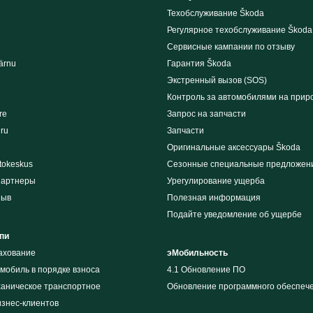
Техобслуживание Škoda
Регулярное техобслуживание Škoda
Сервисные кампании по отзыву
ärnu
Гарантия Škoda
Экстренный вызов (SOS)
Контроль за автомобилями на прир
re
Запрос на запчасти
iru
Запчасти
Оригинальные аксессуары Škoda
tokeskus
Сезонные специальные предложен
партнеры
Урегулирование ущерба
зыв
Полезная информация
Подайте уведомление об ущербе
пи
рахование
эМобильность
мобиль в порядке взноса
4.1 Обновление ПО
ханическое транспортное
Обновление программного обеспеч
изнес-клиентов