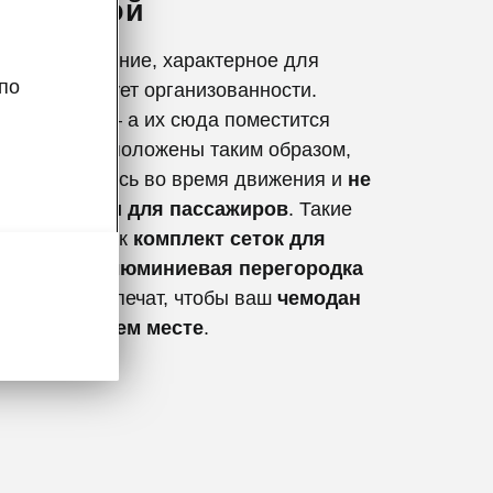
под рукой
жное отделение, характерное для
по
Škoda, требует организованности.
емые вещи – а их сюда поместится
ны быть расположены таким образом,
 перемещались во время движения и
не
и опасности для пассажиров
. Такие
ксессуары как
комплект сеток для
тделения
,
алюминиевая перегородка
 груза
, обеспечат, чтобы ваш
чемодан
вался на своем месте
.