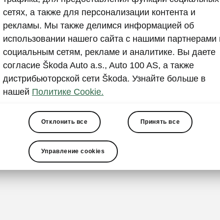
Всегда 
сетях, а также для персонализации контента и
рекламы. Мы также делимся информацией об
Большое бага
использовании нашего сайта с нашими партнерами 
автомобилей 
социальным сетям, рекламе и аналитике. Вы даете
Транспортиру
согласие Škoda Auto a.s., Auto 100 AS, а также
много – долж
дистрибьюторской сети Škoda. Узнайте больше в
чтобы они не
нашей
Политике Cookie.
представлял
практичные а
багажного о
Отклонить все
Принять все
и
фиксаторы
всегда оста
Управление cookies