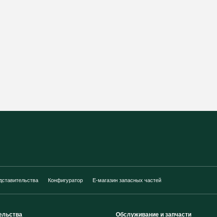
дставительства
Конфигуратор
E-магазин запасных частей
ельства
Обслуживание и запчасти