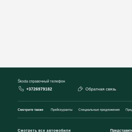
Škoda cправочный телефон
+3726979182
Обратная связь
Смотрите также
Прейскуранты
Специальные предложения
Пре
Смотреть все автомобили
Представит