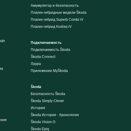
Аккумулятор и безопасность
Плагин-гибридные модели Škoda
Плагин-гибрид Superb Combi iV
Плагин-гибрид Kodiaq iV
одн
Подключаемость
Подключаемость Škoda
Škoda Connect
Лаура
ия
Приложение MyŠkoda
Škoda
Безопасность Škoda
Škoda Simply Clever
История
Škoda История - Хронология
ения
Škoda Vision O
Škoda Epiq