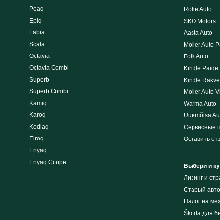
Peaq
Rohe Auto
Epiq
SKO Motors
Fabia
Aasta Auto
Scala
Moller Auto P
Octavia
Folk Auto
Octavia Combi
Kindle Paide
Superb
Kindle Rakve
Superb Combi
Moller Auto V
Kamiq
Warma Auto
Karoq
Uuemõisa Au
Kodiaq
Сервисные 
Elroq
Оставить от
Enyaq
Enyaq Coupe
Выбери и ку
Лизинг и cт
Cтарый авто
Налог на ме
Škoda для б