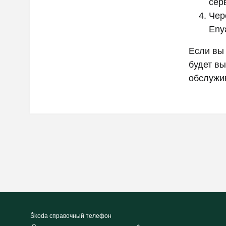
сер
Чер
Eny
Если вы
будет вы
обслужи
Škoda cправочный телефон