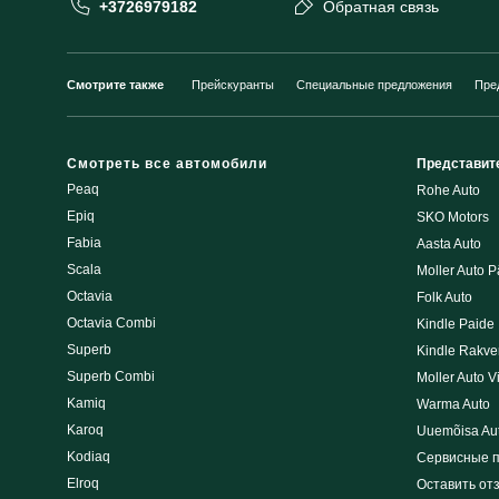
+3726979182
Обратная связь
Смотрите также
Прейскуранты
Специальные предложения
Пре
Смотреть все автомобили
Представит
Peaq
Rohe Auto
Epiq
SKO Motors
Fabia
Aasta Auto
Scala
Moller Auto P
Octavia
Folk Auto
Octavia Combi
Kindle Paide
Superb
Kindle Rakve
Superb Combi
Moller Auto V
Kamiq
Warma Auto
Karoq
Uuemõisa Au
Kodiaq
Сервисные 
Elroq
Оставить от