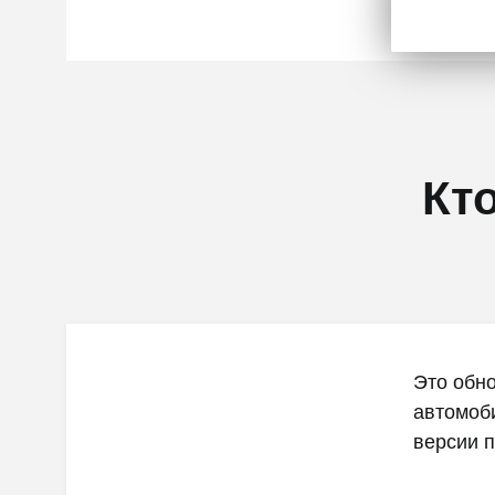
Кт
Это обно
автомоб
версии п