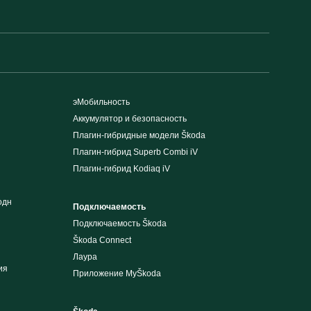
эМобильность
Аккумулятор и безопасность
Плагин-гибридные модели Škoda
Плагин-гибрид Superb Combi iV
Плагин-гибрид Kodiaq iV
одн
Подключаемость
Подключаемость Škoda
Škoda Connect
Лаура
ия
Приложение MyŠkoda