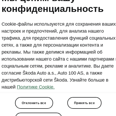
конфиденциальность
моделей Enyaq с
Cookie-файлы используются для сохранения ваших
настроек и предпочтений, для анализа нашего
трафика, для предоставления функций социальных
сетях, а также для персонализации контента и
рекламы. Мы также делимся информацией об
использовании нашего сайта с нашими партнерами 
социальным сетям, рекламе и аналитике. Вы даете
Программно
согласие Škoda Auto a.s., Auto 100 AS, а также
привносит 
дистрибьюторской сети Škoda. Узнайте больше в
функциональ
нашей
Политике Cookie.
оптимизаци
помощи при
стабильнос
Отклонить все
Принять все
стабильност