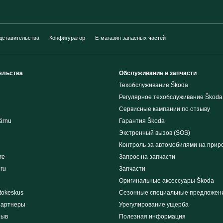
дставительства
Конфигуратор
E-магазин запасных частей
ельства
Обслуживание и запчасти
Техобслуживание Škoda
Регулярное техобслуживание Škoda
Сервисные кампании по отзыву
ärnu
Гарантия Škoda
Экстренный вызов (SOS)
Контроль за автомобилями на прир
re
Запрос на запчасти
iru
Запчасти
Оригинальные аксессуары Škoda
tokeskus
Сезонные специальные предложен
партнеры
Урегулирование ущерба
зыв
Полезная информация