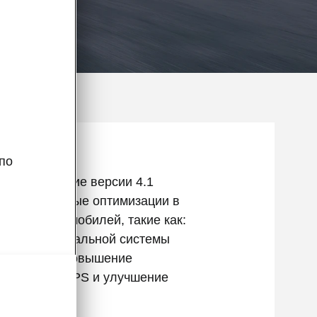
по
е обеспечение версии 4.1
незначительные оптимизации в
ность автомобилей, такие как:
я интеллектуальной системы
 парковке, повышение
ти сигнала GPS и улучшение
и зарядки.