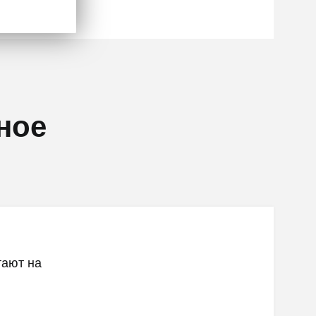
ное
тают на