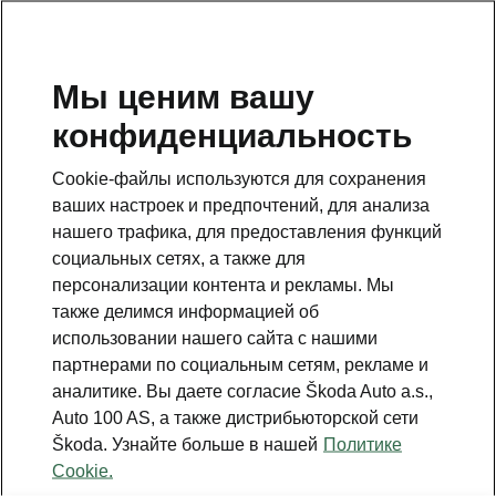
RU
Мы ценим вашу
Škoda cправочный телефон
конфиденциальность
+3726979182
Cookie-файлы используются для сохранения
Обратная связь
ваших настроек и предпочтений, для анализа
нашего трафика, для предоставления функций
социальных сетях, а также для
персонализации контента и рекламы. Мы
также делимся информацией об
использовании нашего сайта с нашими
Смотрите также
партнерами по социальным сетям, рекламе и
Прейскуранты
аналитике. Вы даете согласие Škoda Auto a.s.,
Auto 100 AS, а также дистрибьюторской сети
Специальные предложения
Škoda. Узнайте больше в нашей
Политике
Cookie.
Представительства