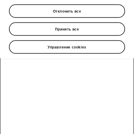
Конфигуратор
Отклонить все
E-магазин запасных частей
Принять все
Управление cookies
эМобильность
Аккумулятор и
Смотреть
Представительства
Обслуживание
безопасность
и запчасти
все
автомобили
Rohe Auto
Плагин-
Техобслуживание
гибридные
Škoda
Peaq
модели Škoda
SKO Motors
Регулярное
Epiq
Плагин-гибрид
Aasta Auto
техобслуживание
Superb Combi iV
Škoda
Fabia
Moller Auto
Плагин-гибрид
Pärnu
Сервисные
Kodiaq iV
Scala
кампании по
Folk Auto
отзыву
Octavia
Kindle Paide
Гарантия Škoda