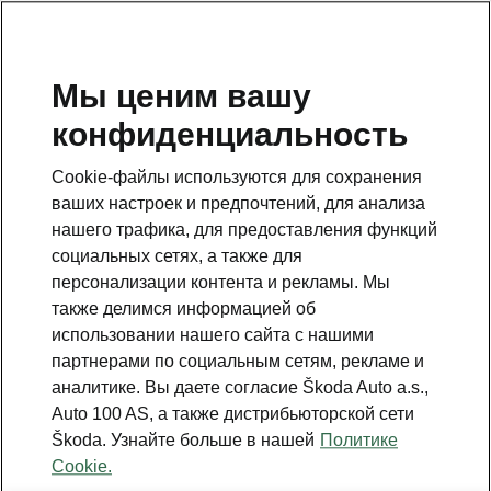
RU
Мы ценим вашу
Данные о
конфиденциальность
транспортном
Cookie-файлы используются для сохранения
ваших настроек и предпочтений, для анализа
средстве
нашего трафика, для предоставления функций
социальных сетях, а также для
персонализации контента и рекламы. Мы
также делимся информацией об
использовании нашего сайта с нашими
партнерами по социальным сетям, рекламе и
Škoda Auto a.s., с
аналитике. Вы даете согласие Škoda Auto a.s.,
зарегистрированным адресом: tř.
Auto 100 AS, а также дистрибьюторской сети
Václava Klementa 869, Mladá
Škoda. Узнайте больше в нашей
Политике
Boleslav II, почтовый индекс 293
Cookie.
01, регистрационный номер: