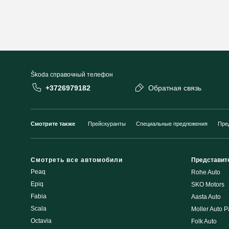
Škoda cправочный телефон
+3726979182
Обратная связь
Смотрите также
Прейскуранты
Специальные предложения
Пре
Смотреть все автомобили
Представит
Peaq
Rohe Auto
Epiq
SKO Motors
Fabia
Aasta Auto
Scala
Moller Auto P
Octavia
Folk Auto