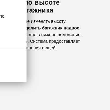
уемый по высоте
 пол багажника
по
 позволяющее изменять высоту
озволяет
разделить багажник надвое
.
вить двойное дно в нижнее положение,
осто вытянуть. Система предоставляет
место для хранения вещей.