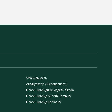
эМобильность
Аккумулятор и безопасность
Плагин-гибридные модели Škoda
Плагин-гибрид Superb Combi iV
Плагин-гибрид Kodiaq iV