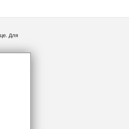
це. Для
ник