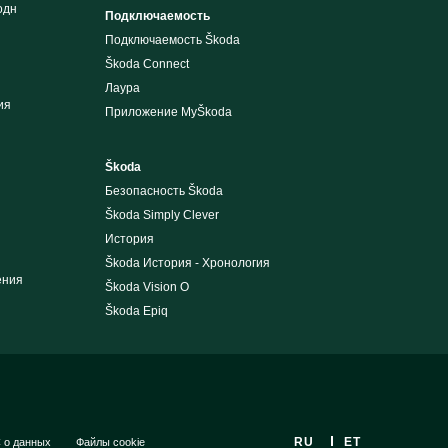
одн
Подключаемость
Подключаемость Škoda
Škoda Connect
Лаура
ия
Приложение MyŠkoda
Škoda
Безопасность Škoda
Škoda Simply Clever
История
Škoda История - Хронология
ения
Škoda Vision O
Škoda Epiq
RU
ET
 о данных
Файлы cookie