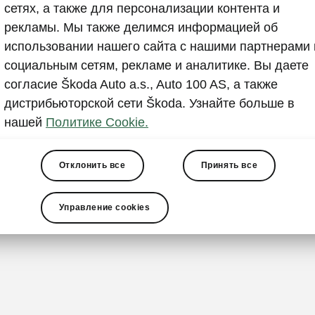
Регулир
сетях, а также для персонализации контента и
двойной
рекламы. Мы также делимся информацией об
использовании нашего сайта с нашими партнерами 
Двойное дно,
социальным сетям, рекламе и аналитике. Вы даете
багажника, п
согласие Škoda Auto a.s., Auto 100 AS, а также
Чтобы устано
дистрибьюторской сети Škoda. Узнайте больше в
его нужно пр
нашей
Политике Cookie.
вам удобное 
Отклонить все
Принять все
Управление cookies