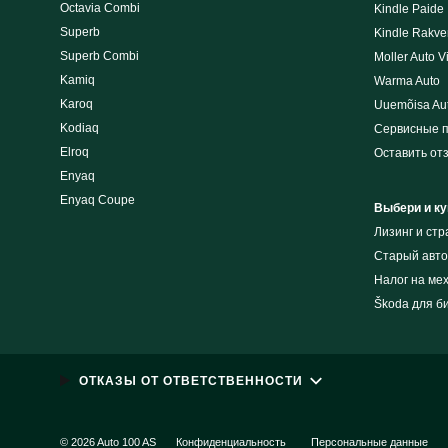
Octavia Combi
Kindle Paide
Superb
Kindle Rakve
Superb Combi
Moller Auto V
Kamiq
Warma Auto
Karoq
Uuemõisa Au
Kodiaq
Сервисные 
Elroq
Оставить от
Enyaq
Enyaq Coupe
Выбери и ку
Лизинг и cт
Cтарый авто
Налог на ме
Škoda для б
ОТКАЗЫ ОТ ОТВЕТСТВЕННОСТИ
© 2026 Auto 100 AS
Конфиденциальность
Персональные данные