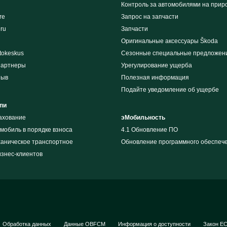
Контроль за автомобилями на прир
re
Запрос на запчасти
iru
Запчасти
Оригинальные аксессуары Škoda
tokeskus
Сезонные специальные предложен
партнеры
Урегулирование ущерба
зыв
Полезная информация
Подайте уведомление об ущербе
пи
рахование
эМобильность
мобиль в порядке взноса
4.1 Обновление ПО
ханическое транспортное
Обновление программного обеспеч
изнес-клиентов
Oбработкa данных
Данные OBFCM
Информация о доступности
Закон ЕС