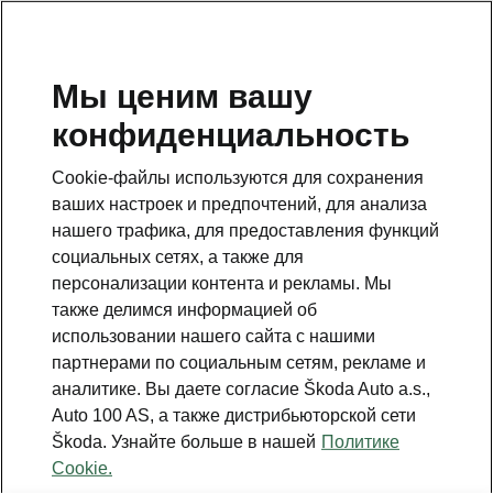
RU
Мы ценим вашу
конфиденциальность
Данная страница является дополнением к стартовой
странице. Для возвращения назад нажмите на
Cookie-файлы используются для сохранения
клавишу.
ваших настроек и предпочтений, для анализа
нашего трафика, для предоставления функций
НАЗАД К СТАРТОВОЙ СТРАНИЦЕ
социальных сетях, а также для
персонализации контента и рекламы. Мы
также делимся информацией об
использовании нашего сайта с нашими
партнерами по социальным сетям, рекламе и
аналитике. Вы даете согласие Škoda Auto a.s.,
Auto 100 AS, а также дистрибьюторской сети
Škoda. Узнайте больше в нашей
Политике
Cookie.
Все подробности, которые вы искали