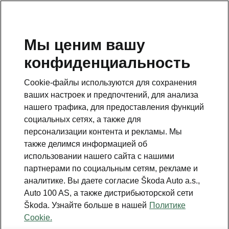
RU
Мы ценим вашу
конфиденциальность
Это дополнительная страница на главной странице.
Нажмите кнопку, чтобы вернуться.
Cookie-файлы используются для сохранения
ваших настроек и предпочтений, для анализа
Вернуться на главную страницу
нашего трафика, для предоставления функций
социальных сетях, а также для
персонализации контента и рекламы. Мы
также делимся информацией об
использовании нашего сайта с нашими
Best value for money
партнерами по социальным сетям, рекламе и
Kodiaq price list
аналитике. Вы даете согласие Škoda Auto a.s.,
Auto 100 AS, а также дистрибьюторской сети
Все двигатели
Škoda. Узнайте больше в нашей
Политике
Cookie.