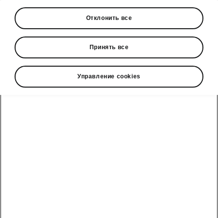
7-ступ. aвтомат 110 кВт
Отклонить все
Selection
40 200 EUR
Принять все
Sportline
44 250 EUR
Управление cookies
7-ступ. aвтомат 4x4 142 кВт
Selection
43 990 EUR
Sportline
48 400 EUR
6-ступ. aвтомат 150 кВт