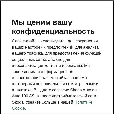
RU
Мы ценим вашу
конфиденциальность
Это дополнительная страница на главной странице.
Нажмите кнопку, чтобы вернуться.
Cookie-файлы используются для сохранения
ваших настроек и предпочтений, для анализа
Вернуться на главную страницу
нашего трафика, для предоставления функций
социальных сетях, а также для
персонализации контента и рекламы. Мы
также делимся информацией об
использовании нашего сайта с нашими
партнерами по социальным сетям, рекламе и
аналитике. Вы даете согласие Škoda Auto a.s.,
Auto 100 AS, а также дистрибьюторской сети
Škoda. Узнайте больше в нашей
Политике
Technology 13" Plus
Cookie.